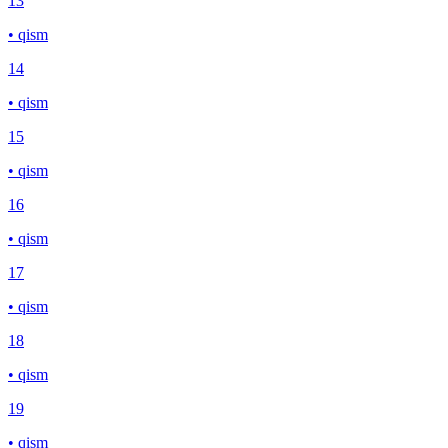
13
• qism
14
• qism
15
• qism
16
• qism
17
• qism
18
• qism
19
• qism