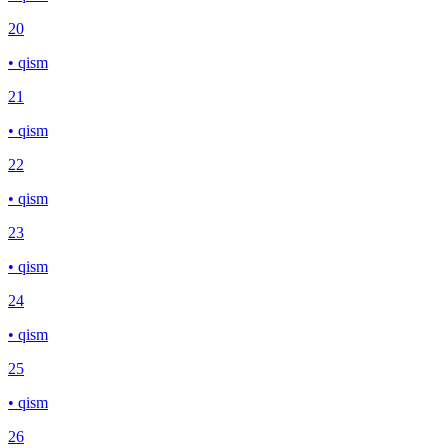
20
• qism
21
• qism
22
• qism
23
• qism
24
• qism
25
• qism
26