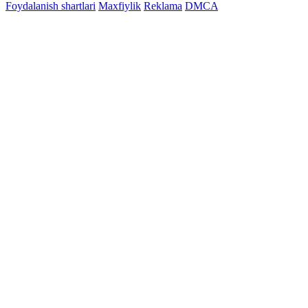
Foydalanish shartlari
Maxfiylik
Reklama
DMCA