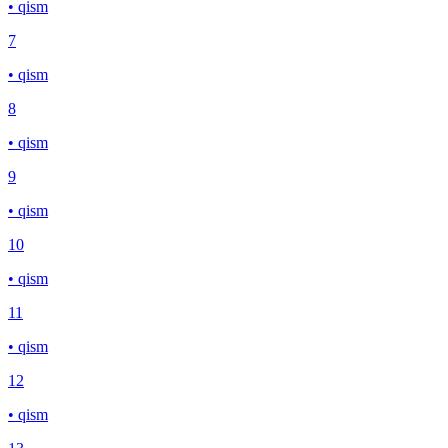
• qism
7
• qism
8
• qism
9
• qism
10
• qism
11
• qism
12
• qism