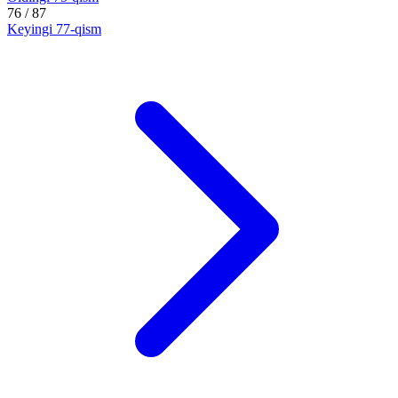
76
/ 87
Keyingi
77-qism