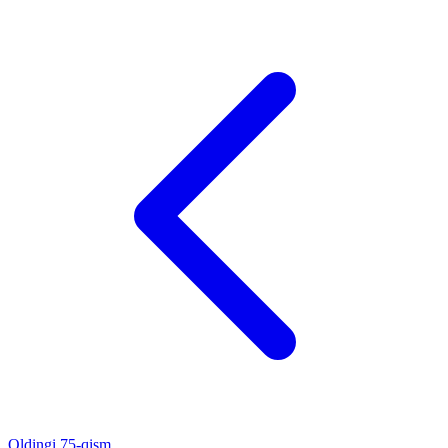
Oldingi
75-qism