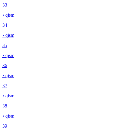
33
• qism
34
• qism
35
• qism
36
• qism
37
• qism
38
• qism
39