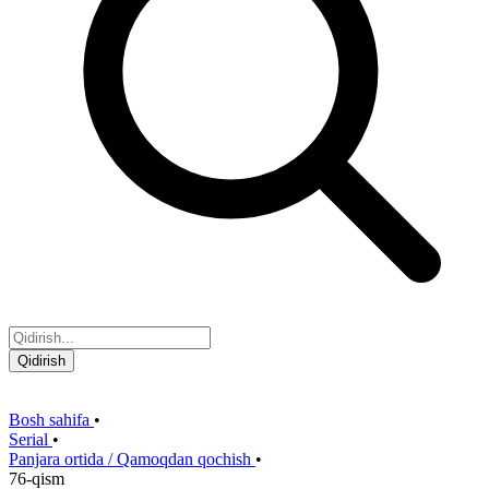
Qidirish
Bosh sahifa
•
Serial
•
Panjara ortida / Qamoqdan qochish
•
76-qism