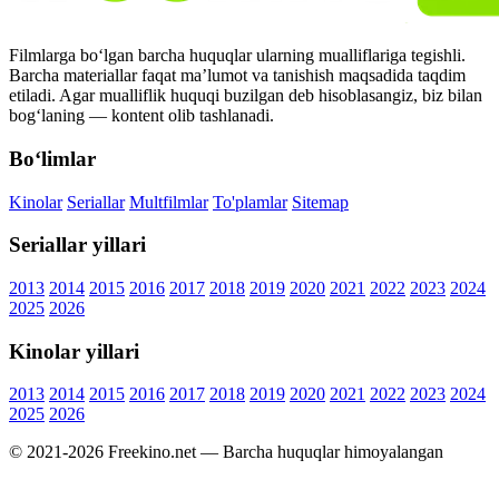
Filmlarga bo‘lgan barcha huquqlar ularning mualliflariga tegishli.
Barcha materiallar faqat ma’lumot va tanishish maqsadida taqdim
etiladi. Agar mualliflik huquqi buzilgan deb hisoblasangiz, biz bilan
bog‘laning — kontent olib tashlanadi.
Bo‘limlar
Kinolar
Seriallar
Multfilmlar
To'plamlar
Sitemap
Seriallar yillari
2013
2014
2015
2016
2017
2018
2019
2020
2021
2022
2023
2024
2025
2026
Kinolar yillari
2013
2014
2015
2016
2017
2018
2019
2020
2021
2022
2023
2024
2025
2026
© 2021-2026 Freekino.net — Barcha huquqlar himoyalangan