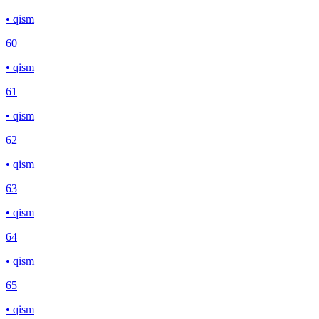
• qism
60
• qism
61
• qism
62
• qism
63
• qism
64
• qism
65
• qism