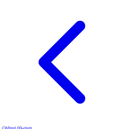
Oldingi
69-qism