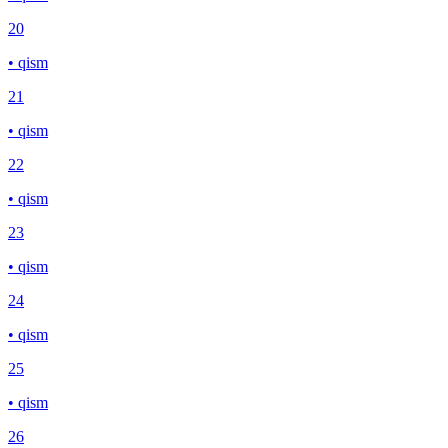
20
• qism
21
• qism
22
• qism
23
• qism
24
• qism
25
• qism
26