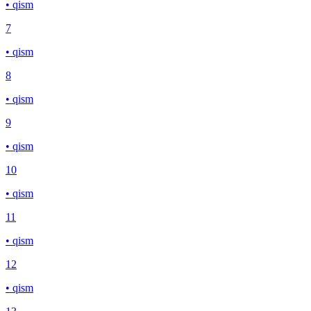
• qism
7
• qism
8
• qism
9
• qism
10
• qism
11
• qism
12
• qism