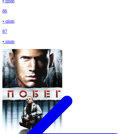
• qism
86
• qism
87
• qism