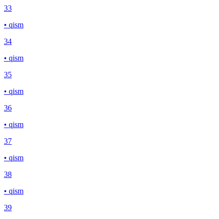
33
• qism
34
• qism
35
• qism
36
• qism
37
• qism
38
• qism
39