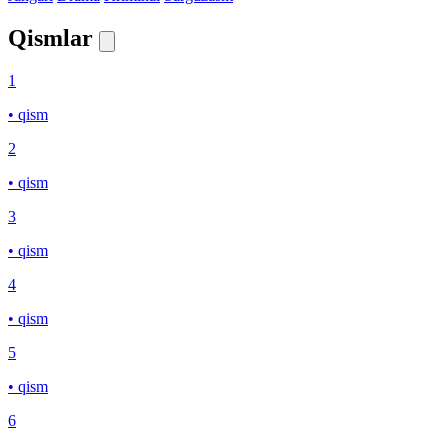
Qismlar
1
• qism
2
• qism
3
• qism
4
• qism
5
• qism
6