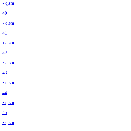
• qism
40
• qism
41
• qism
42
• qism
43
• qism
44
• qism
45
• qism