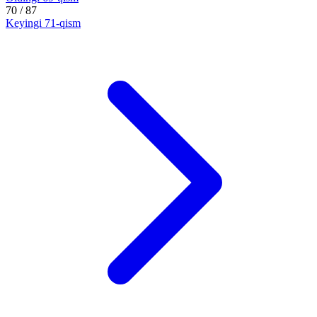
70
/ 87
Keyingi
71-qism