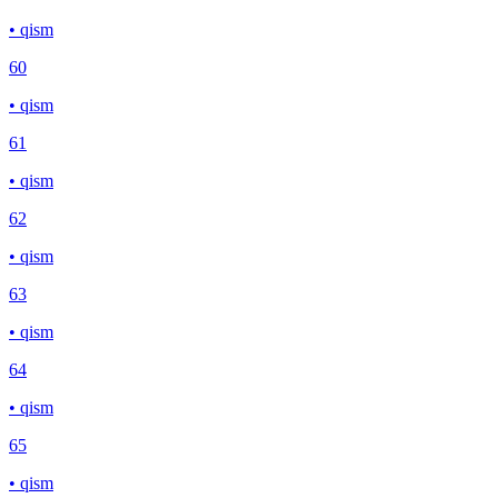
• qism
60
• qism
61
• qism
62
• qism
63
• qism
64
• qism
65
• qism