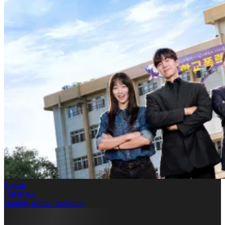
8
qism
IMDb
8.5
Haqiqiy ta'lim / Asl ta'lim