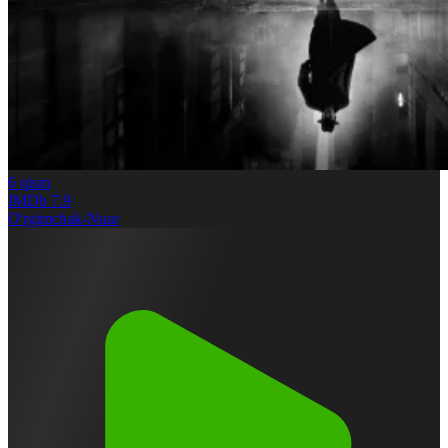
6
qism
IMDb
7.9
O'rgimchak-Nuar