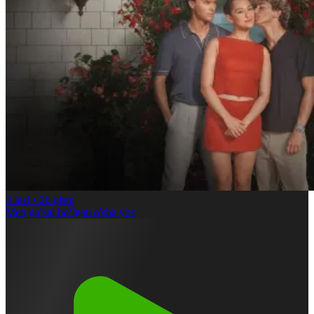
3
fasl •
26
qism
Men go'zal boʻlgan o'sha yoz