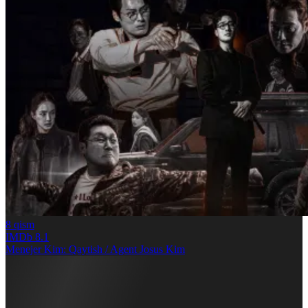
8
qism
IMDb
8.1
Menejer Kim: Qaytish / Agent Josus Kim