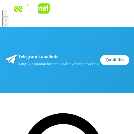
Telegram kanalimiz
Qoʻshilish
Yangi kinolardan birinchi boʻlib xabardor boʻling