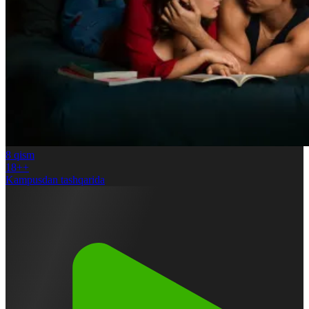
8
qism
18++
Kampusdan tashqarida