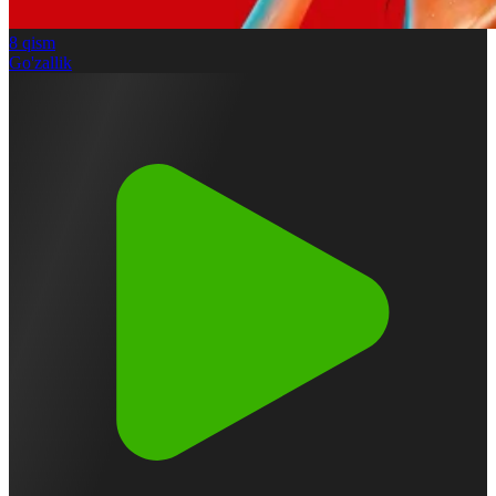
8
qism
Go'zallik