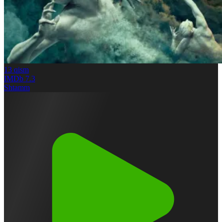
13
qism
IMDb
7.3
Shtamm