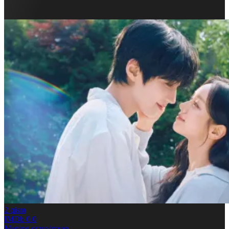
2
qism
IMDb
0.0
Mening orzuyimsan