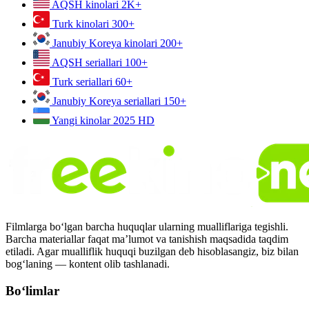
AQSH kinolari
2K+
Turk kinolari
300+
Janubiy Koreya kinolari
200+
AQSH seriallari
100+
Turk seriallari
60+
Janubiy Koreya seriallari
150+
Yangi kinolar 2025
HD
Filmlarga bo‘lgan barcha huquqlar ularning mualliflariga tegishli.
Barcha materiallar faqat ma’lumot va tanishish maqsadida taqdim
etiladi. Agar mualliflik huquqi buzilgan deb hisoblasangiz, biz bilan
bog‘laning — kontent olib tashlanadi.
Bo‘limlar