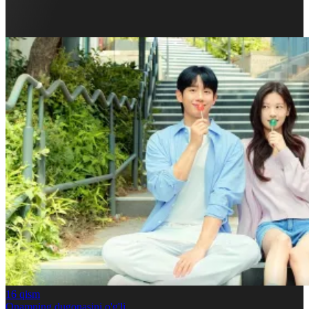
16
qism
Onamning dugonasini o'g'li