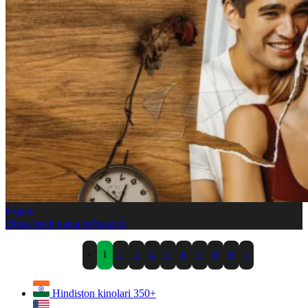
8
qism
Bizga hech narsa bo'lmaydi
‹
1
2
3
4
5
6
7
8
9
›
Hindiston kinolari
350+