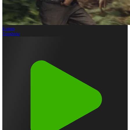
6
qism
Topshiriq