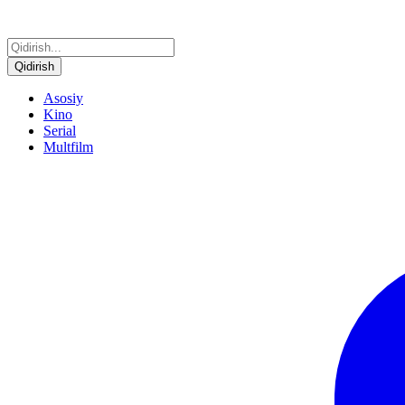
Qidirish
Asosiy
Kino
Serial
Multfilm