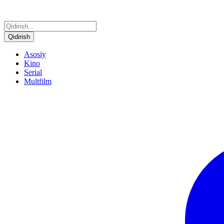
Qidirish
Asosiy
Kino
Serial
Multfilm