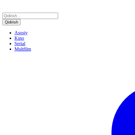
Qidirish
Asosiy
Kino
Serial
Multfilm