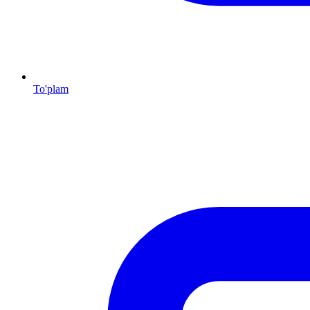
To'plam