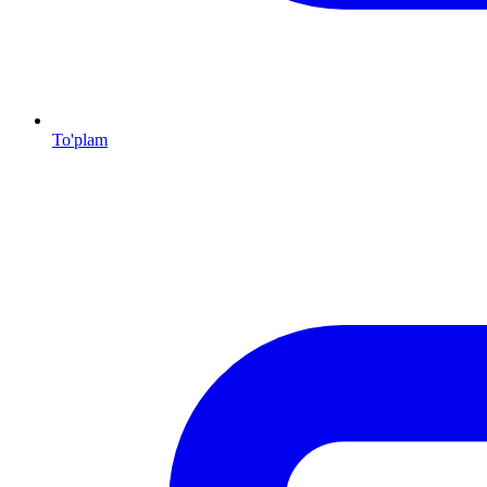
To'plam