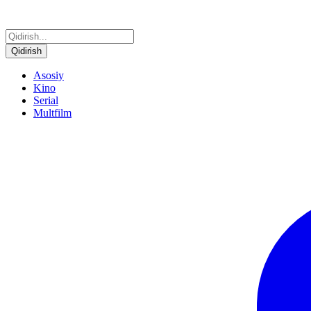
Qidirish
Asosiy
Kino
Serial
Multfilm