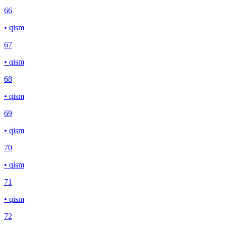
66
• qism
67
• qism
68
• qism
69
• qism
70
• qism
71
• qism
72