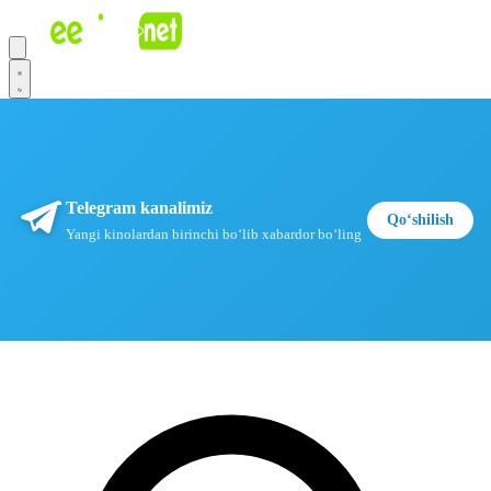
Telegram kanalimiz
Qoʻshilish
Yangi kinolardan birinchi boʻlib xabardor boʻling