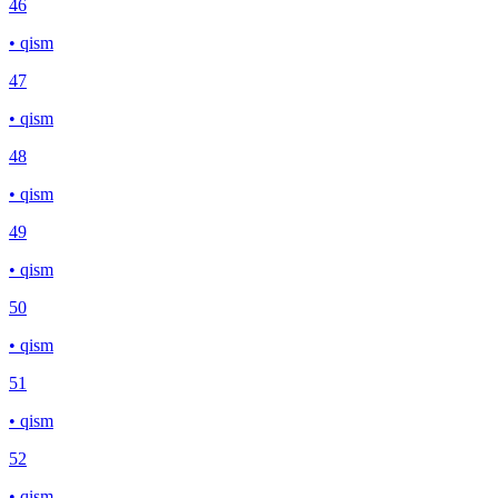
46
• qism
47
• qism
48
• qism
49
• qism
50
• qism
51
• qism
52
• qism