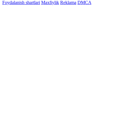
Foydalanish shartlari
Maxfiylik
Reklama
DMCA