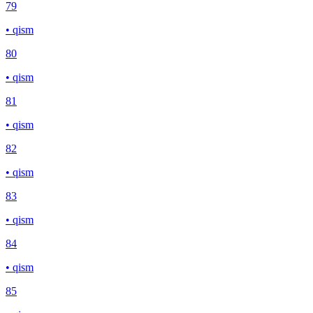
79
• qism
80
• qism
81
• qism
82
• qism
83
• qism
84
• qism
85