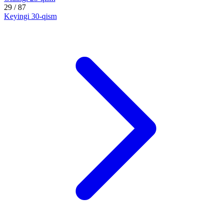
29
/ 87
Keyingi
30-qism