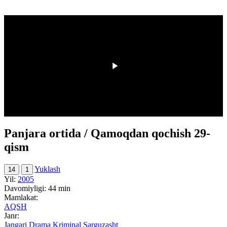
00:00
/
00:00
Panjara ortida / Qamoqdan qochish 29-
qism
Yuklash
14
1
Yil:
2005
Davomiyligi:
44 min
Mamlakat:
AQSH
Janr:
Jangari
Drama
Kriminal
Sarguzasht