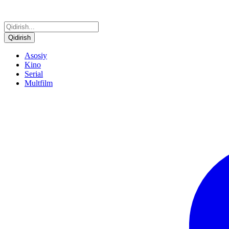
Qidirish
Asosiy
Kino
Serial
Multfilm