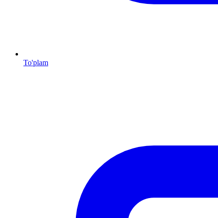
To'plam