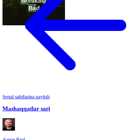
Serial sahifasiga qaytish
Mashaqqatlar sari
Aaron Paul