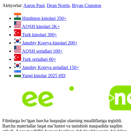
Aktiyorlar:
Aaron Paul
,
Dean Norris
,
Bryan Cranston
Hindiston kinolari
350+
AQSH kinolari
2K+
Turk kinolari
300+
Janubiy Koreya kinolari
200+
AQSH seriallari
100+
Turk seriallari
60+
Janubiy Koreya seriallari
150+
Yangi kinolar 2025
HD
Filmlarga bo‘lgan barcha huquqlar ularning mualliflariga tegishli.
Barcha materiallar faqat ma’lumot va tanishish maqsadida taqdim