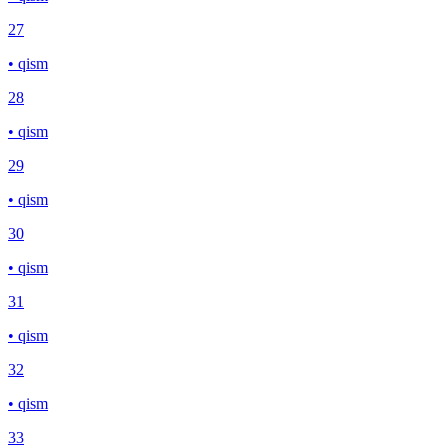
27
• qism
28
• qism
29
• qism
30
• qism
31
• qism
32
• qism
33