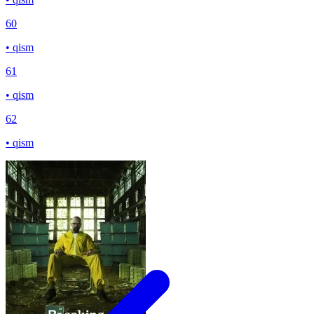
60
• qism
61
• qism
62
• qism