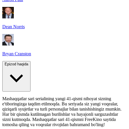
Dean Norris
Bryan Cranston
Epizod haqida
Mashaqqatlar sari serialining yangi 41-qismi nihoyat sizning
e'tiboringizga taqdim etilmoqda. Bu seriyada siz yangi voqealar,
qiziqarli syujetlar va turli personajlar bilan tanishishingiz mumkin.
Har bir qismda kutilmagan burilishlar va hayajonli sarguzashtlar
sizni kutmoqda. Mashaqqatlar sari 41-qismni FreeKino saytida
tomosha qiling va voqealar rivojidan bahramand bo'ling!