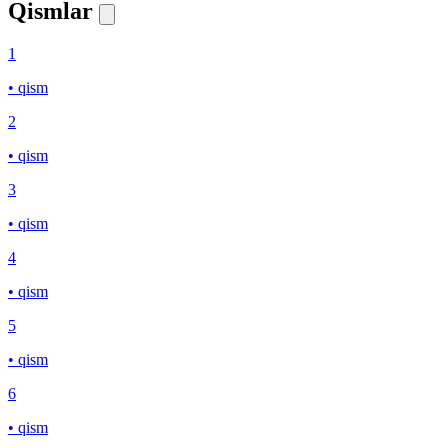
Qismlar
1
• qism
2
• qism
3
• qism
4
• qism
5
• qism
6
• qism