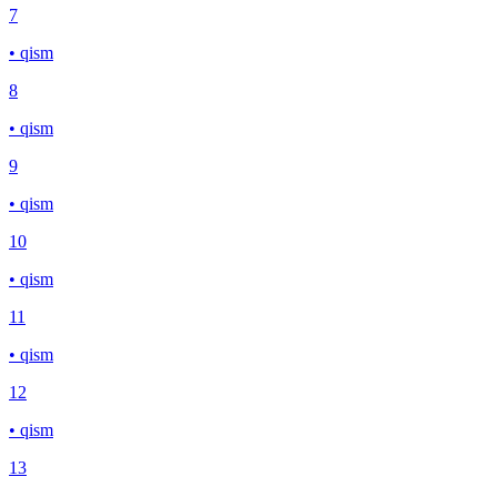
7
• qism
8
• qism
9
• qism
10
• qism
11
• qism
12
• qism
13