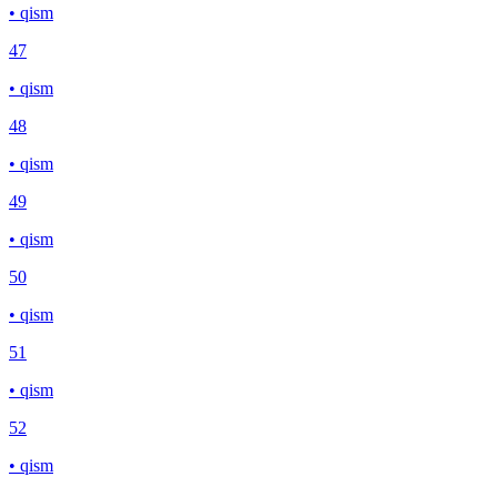
• qism
47
• qism
48
• qism
49
• qism
50
• qism
51
• qism
52
• qism