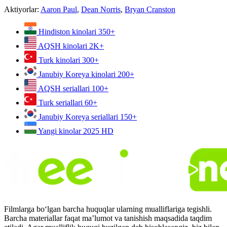
Aktiyorlar:
Aaron Paul
,
Dean Norris
,
Bryan Cranston
Hindiston kinolari
350+
AQSH kinolari
2K+
Turk kinolari
300+
Janubiy Koreya kinolari
200+
AQSH seriallari
100+
Turk seriallari
60+
Janubiy Koreya seriallari
150+
Yangi kinolar 2025
HD
Filmlarga bo‘lgan barcha huquqlar ularning mualliflariga tegishli.
Barcha materiallar faqat ma’lumot va tanishish maqsadida taqdim