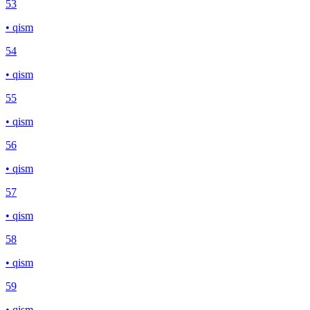
53
• qism
54
• qism
55
• qism
56
• qism
57
• qism
58
• qism
59
• qism