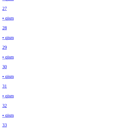
27
• qism
28
• qism
29
• qism
30
• qism
31
• qism
32
• qism
33