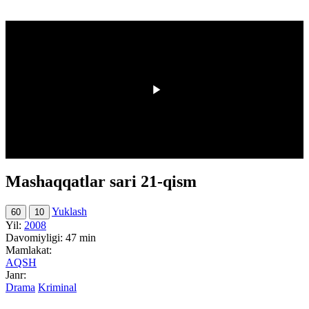
HD
00:00
/
00:00
Mashaqqatlar sari 21-qism
Yuklash
60
10
Yil:
2008
Davomiyligi:
47 min
Mamlakat:
AQSH
Janr:
Drama
Kriminal