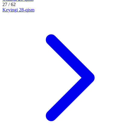
27
/ 62
Keyingi
28-qism