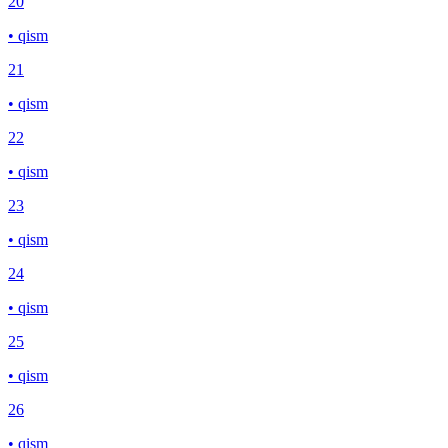
20
• qism
21
• qism
22
• qism
23
• qism
24
• qism
25
• qism
26
• qism