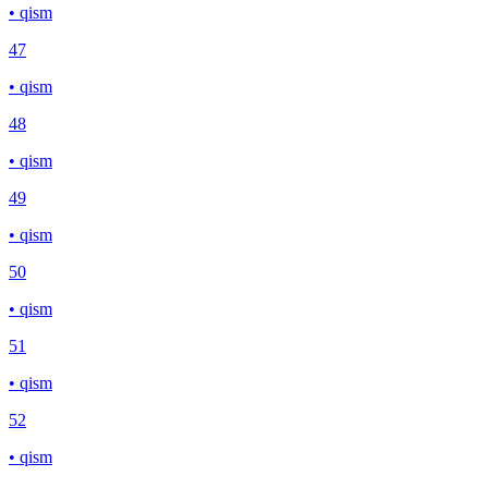
• qism
47
• qism
48
• qism
49
• qism
50
• qism
51
• qism
52
• qism