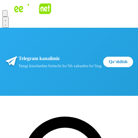
Telegram kanalimiz
Qoʻshilish
Yangi kinolardan birinchi boʻlib xabardor boʻling