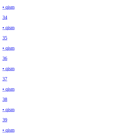
• qism
34
• qism
35
• qism
36
• qism
37
• qism
38
• qism
39
• qism