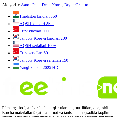
Aktiyorlar:
Aaron Paul
,
Dean Norris
,
Bryan Cranston
Hindiston kinolari
350+
AQSH kinolari
2K+
Turk kinolari
300+
Janubiy Koreya kinolari
200+
AQSH seriallari
100+
Turk seriallari
60+
Janubiy Koreya seriallari
150+
Yangi kinolar 2025
HD
Filmlarga bo‘lgan barcha huquqlar ularning mualliflariga tegishli.
Barcha materiallar faqat ma’lumot va tanishish maqsadida taqdim