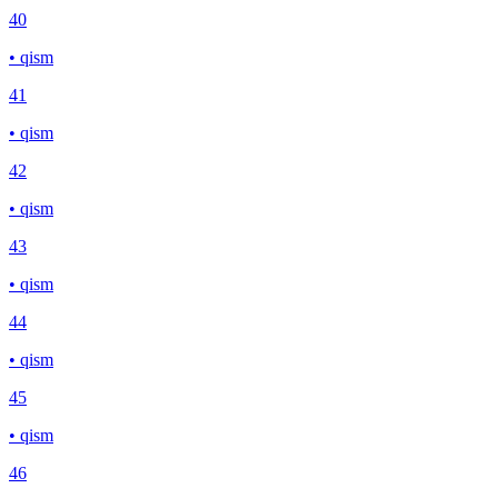
40
• qism
41
• qism
42
• qism
43
• qism
44
• qism
45
• qism
46