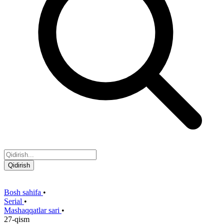
Qidirish
Bosh sahifa
•
Serial
•
Mashaqqatlar sari
•
27-qism