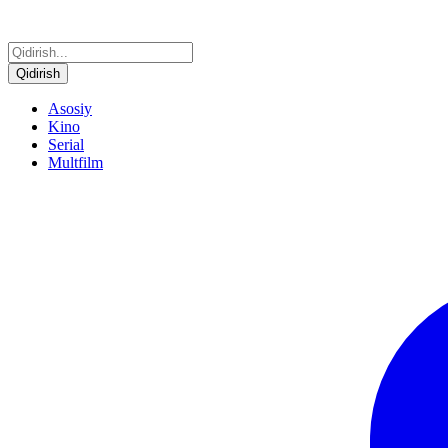
Qidirish
Asosiy
Kino
Serial
Multfilm