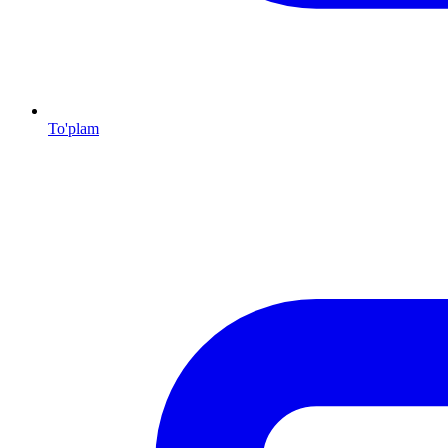
To'plam