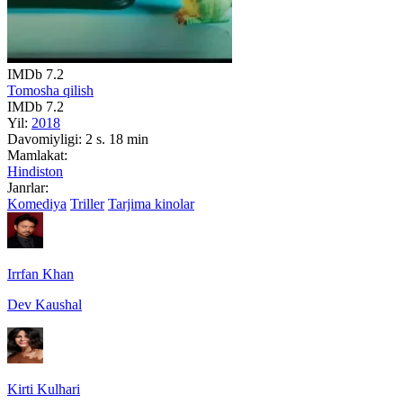
IMDb
7.2
Tomosha qilish
IMDb
7.2
Yil:
2018
Davomiyligi:
2 s. 18 min
Mamlakat:
Hindiston
Janrlar:
Komediya
Triller
Tarjima kinolar
Irrfan Khan
Dev Kaushal
Kirti Kulhari