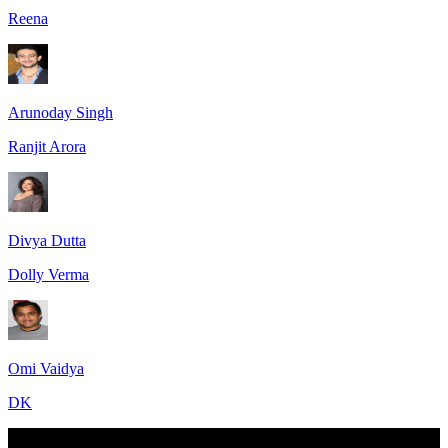
Reena
Arunoday Singh
Ranjit Arora
Divya Dutta
Dolly Verma
Omi Vaidya
DK