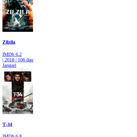
Zilzila
IMDb
6.2
|
2018
|
106 daq
Jangari
Т-34
IMDb
6.8