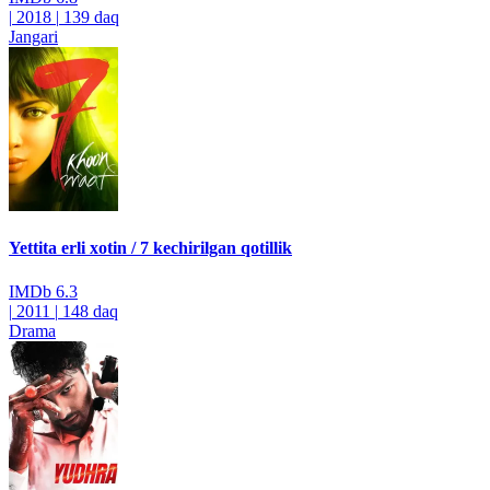
|
2018
|
139 daq
Jangari
Yettita erli xotin / 7 kechirilgan qotillik
IMDb
6.3
|
2011
|
148 daq
Drama