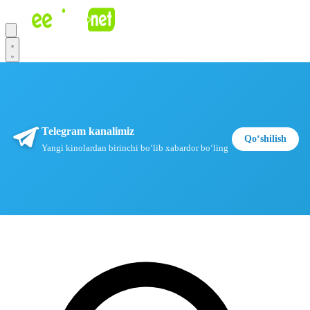
Telegram kanalimiz
Qoʻshilish
Yangi kinolardan birinchi boʻlib xabardor boʻling