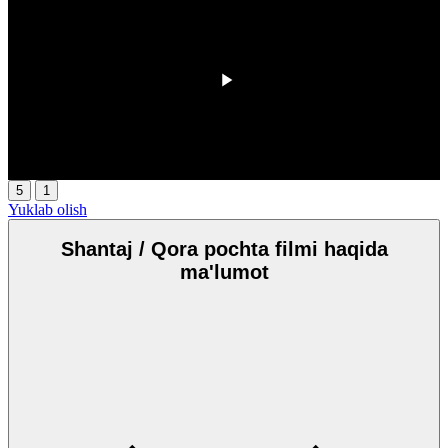
00:00
/
00:00
5
1
Yuklab olish
Shantaj / Qora pochta filmi haqida
ma'lumot