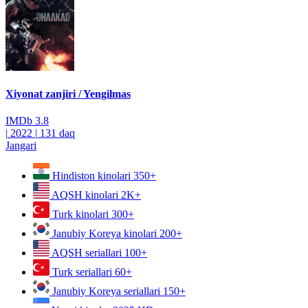
Xiyonat zanjiri / Yengilmas
IMDb
3.8
|
2022
|
131 daq
Jangari
Hindiston kinolari
350+
AQSH kinolari
2K+
Turk kinolari
300+
Janubiy Koreya kinolari
200+
AQSH seriallari
100+
Turk seriallari
60+
Janubiy Koreya seriallari
150+