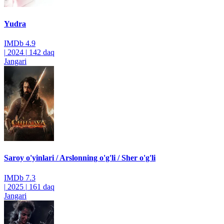
Yudra
IMDb
4.9
|
2024
|
142 daq
Jangari
Saroy o'yinlari / Arslonning o'g'li / Sher o'g'li
IMDb
7.3
|
2025
|
161 daq
Jangari