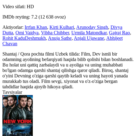
Video sifati: HD
IMDb reyting: 7.2 (12 638 ovoz)
Aktiyorlar:
Irrfan Khan
,
Kirti Kulhari
,
Arunoday Singh
,
Divya
Dutta
,
Omi Vaidya
,
Vibha Chibber
,
Urmila Matondkar
,
Gajraj Rao
,
Rohit KaduDeshmukh
,
Anuja Sathe
,
Anjali Ujawane
,
Abhijeet
Chavan
Shantaj / Qora pochta filmi Uzbek tilida: Film, Dev ismli bir
odamning ayolining befarqiyati haqida bilib qolishi bilan boshlanadi.
Bu holat uni qattiq zarbalaydi va u ayoliga va uning muhabbati
bo'lgan odamga qarshi shantaj qilishga qaror qiladi. Biroq, shantaj
o'yini Devning o'ziga qarshi qaytib keladi va uning hayoti yanada
murakkab tus oladi. Film sevgi, xiyonat va o'z-o'ziga bergan
tahdidlar haqida ajoyib hikoya qiladi.
Tavsiyalar