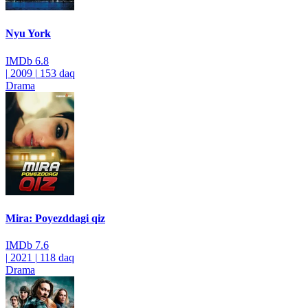
Nyu York
IMDb
6.8
|
2009
|
153 daq
Drama
Mira: Poyezddagi qiz
IMDb
7.6
|
2021
|
118 daq
Drama