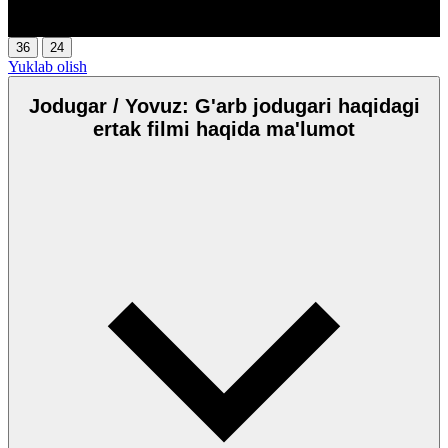
00:00
/
00:00
36
24
Yuklab olish
Jodugar / Yovuz: G'arb jodugari haqidagi
ertak filmi haqida ma'lumot