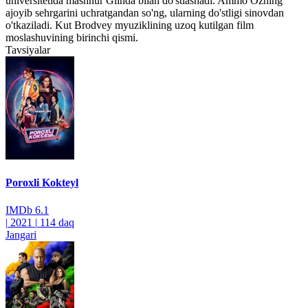
universitetida mashhur Glinda bilan do'stlashadi. Ammo Ozning
ajoyib sehrgarini uchratgandan so'ng, ularning do'stligi sinovdan
o'tkaziladi. Kut Brodvey myuziklining uzoq kutilgan film
moslashuvining birinchi qismi.
Tavsiyalar
Poroxli Kokteyl
IMDb
6.1
|
2021
|
114 daq
Jangari