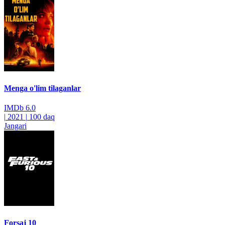
Menga o'lim tilaganlar
IMDb
6.0
|
2021
|
100 daq
Jangari
Forsaj 10