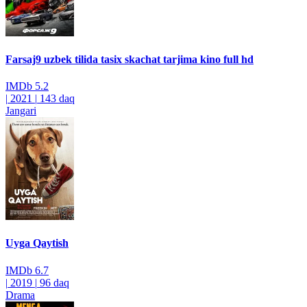
Farsaj9 uzbek tilida tasix skachat tarjima kino full hd
IMDb
5.2
|
2021
|
143 daq
Jangari
Uyga Qaytish
IMDb
6.7
|
2019
|
96 daq
Drama