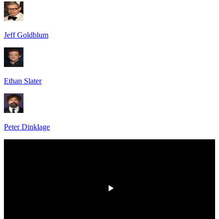
Jeff Goldblum
Ethan Slater
Peter Dinklage