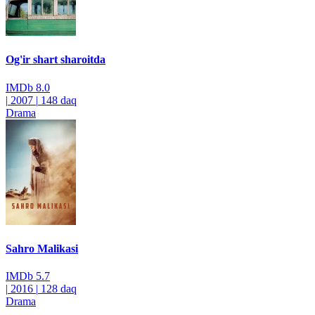
Og'ir shart sharoitda
IMDb
8.0
|
2007
|
148 daq
Drama
Sahro Malikasi
IMDb
5.7
|
2016
|
128 daq
Drama