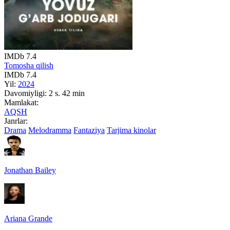
IMDb
7.4
Tomosha qilish
IMDb
7.4
Yil:
2024
Davomiyligi:
2 s. 42 min
Mamlakat:
AQSH
Janrlar:
Drama
Melodramma
Fantaziya
Tarjima kinolar
Jonathan Bailey
Ariana Grande