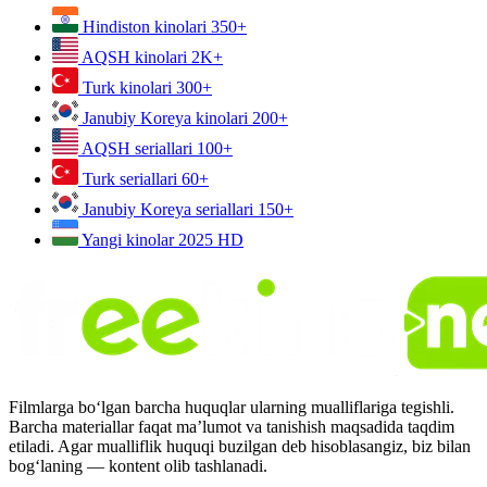
Hindiston kinolari
350+
AQSH kinolari
2K+
Turk kinolari
300+
Janubiy Koreya kinolari
200+
AQSH seriallari
100+
Turk seriallari
60+
Janubiy Koreya seriallari
150+
Yangi kinolar 2025
HD
Filmlarga bo‘lgan barcha huquqlar ularning mualliflariga tegishli.
Barcha materiallar faqat ma’lumot va tanishish maqsadida taqdim
etiladi. Agar mualliflik huquqi buzilgan deb hisoblasangiz, biz bilan
bog‘laning — kontent olib tashlanadi.