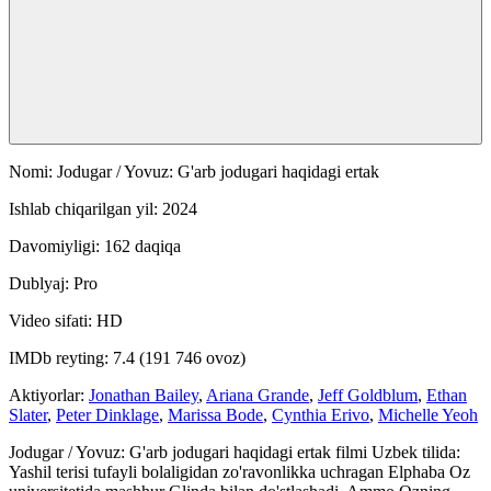
Nomi: Jodugar / Yovuz: G'arb jodugari haqidagi ertak
Ishlab chiqarilgan yil: 2024
Davomiyligi: 162 daqiqa
Dublyaj: Pro
Video sifati: HD
IMDb reyting: 7.4 (191 746 ovoz)
Aktiyorlar:
Jonathan Bailey
,
Ariana Grande
,
Jeff Goldblum
,
Ethan
Slater
,
Peter Dinklage
,
Marissa Bode
,
Cynthia Erivo
,
Michelle Yeoh
Jodugar / Yovuz: G'arb jodugari haqidagi ertak filmi Uzbek tilida:
Yashil terisi tufayli bolaligidan zo'ravonlikka uchragan Elphaba Oz