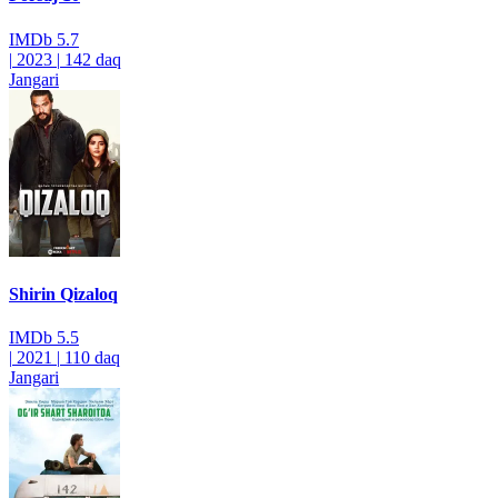
IMDb
5.7
|
2023
|
142 daq
Jangari
Shirin Qizaloq
IMDb
5.5
|
2021
|
110 daq
Jangari