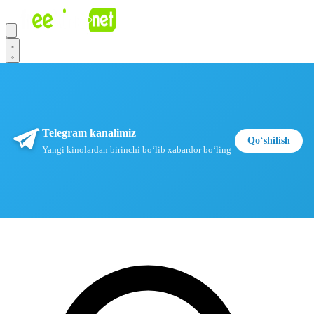
Telegram kanalimiz
Qoʻshilish
Yangi kinolardan birinchi boʻlib xabardor boʻling