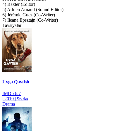
4) Baxter (Editor)
5) Adrien Arnaud (Sound Editor)
6) Jérémie Guez (Co-Writer)
7) Ileana Epsztajn (Co-Writer)
Tavsiyalar
Uyga Qaytish
IMDb
6.7
|
2019
|
96 daq
Drama