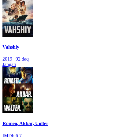
Vahshiy
2019
|
92 daq
Jangari
Romeo, Akbar, Uolter
IMDb
6.7