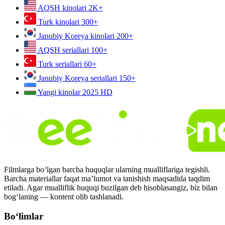
AQSH kinolari
2K+
Turk kinolari
300+
Janubiy Koreya kinolari
200+
AQSH seriallari
100+
Turk seriallari
60+
Janubiy Koreya seriallari
150+
Yangi kinolar 2025
HD
Filmlarga bo‘lgan barcha huquqlar ularning mualliflariga tegishli.
Barcha materiallar faqat ma’lumot va tanishish maqsadida taqdim
etiladi. Agar mualliflik huquqi buzilgan deb hisoblasangiz, biz bilan
bog‘laning — kontent olib tashlanadi.
Bo‘limlar