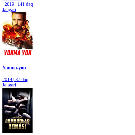
|
2019
|
141 daq
Jangari
Yonma-yon
2019
|
87 daq
Jangari