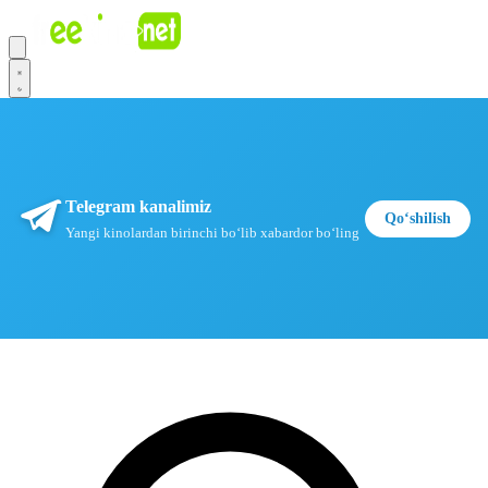
Telegram kanalimiz
Qoʻshilish
Yangi kinolardan birinchi boʻlib xabardor boʻling