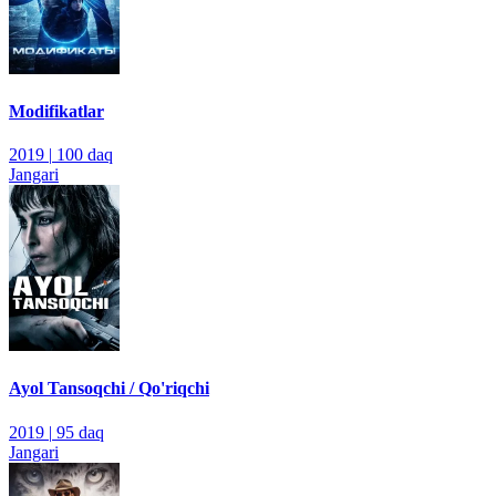
Modifikatlar
2019
|
100 daq
Jangari
Ayol Tansoqchi / Qo'riqchi
2019
|
95 daq
Jangari