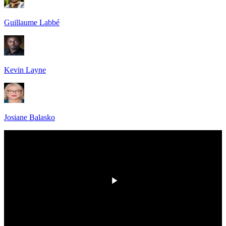
Guillaume Labbé
Kevin Layne
Josiane Balasko
00:00
/
00:00