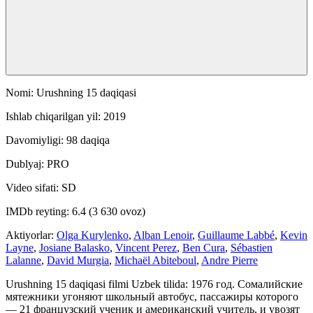
Nomi: Urushning 15 daqiqasi
Ishlab chiqarilgan yil: 2019
Davomiyligi: 98 daqiqa
Dublyaj: PRO
Video sifati: SD
IMDb reyting: 6.4 (3 630 ovoz)
Aktiyorlar:
Olga Kurylenko
,
Alban Lenoir
,
Guillaume Labbé
,
Kevin
Layne
,
Josiane Balasko
,
Vincent Perez
,
Ben Cura
,
Sébastien
Lalanne
,
David Murgia
,
Michaël Abiteboul
,
Andre Pierre
Urushning 15 daqiqasi filmi Uzbek tilida: 1976 год. Сомалийские
мятежники угоняют школьный автобус, пассажиры которого
— 21 французский ученик и американский учитель, и увозят