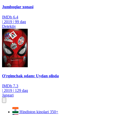
Jumboqlar xonasi
IMDb
6.4
|
2019
|
99 daq
Detektiv
O'rgimchak odam: Uydan olisda
IMDb
7.3
|
2019
|
129 daq
Jangari
Hindiston kinolari
350+