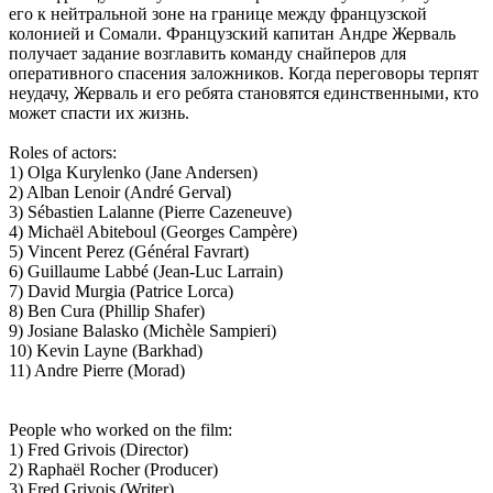
его к нейтральной зоне на границе между французской
колонией и Сомали. Французский капитан Андре Жерваль
получает задание возглавить команду снайперов для
оперативного спасения заложников. Когда переговоры терпят
неудачу, Жерваль и его ребята становятся единственными, кто
может спасти их жизнь.
Roles of actors:
1) Olga Kurylenko (Jane Andersen)
2) Alban Lenoir (André Gerval)
3) Sébastien Lalanne (Pierre Cazeneuve)
4) Michaël Abiteboul (Georges Campère)
5) Vincent Perez (Général Favrart)
6) Guillaume Labbé (Jean-Luc Larrain)
7) David Murgia (Patrice Lorca)
8) Ben Cura (Phillip Shafer)
9) Josiane Balasko (Michèle Sampieri)
10) Kevin Layne (Barkhad)
11) Andre Pierre (Morad)
People who worked on the film:
1) Fred Grivois (Director)
2) Raphaël Rocher (Producer)
3) Fred Grivois (Writer)