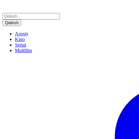
Qidirish
Asosiy
Kino
Serial
Multfilm