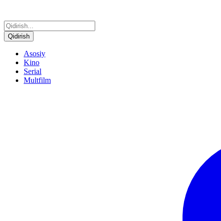
Qidirish
Asosiy
Kino
Serial
Multfilm