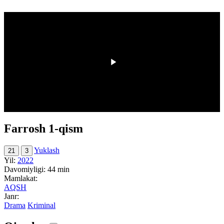
00:00
/
00:00
Farrosh 1-qism
Yuklash
21
3
Yil:
2022
Davomiyligi:
44 min
Mamlakat:
AQSH
Janr:
Drama
Kriminal