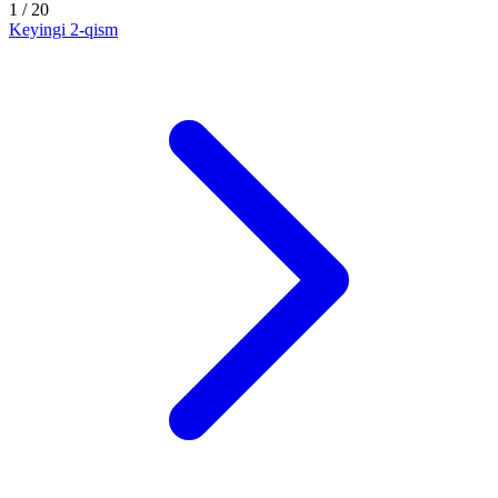
1
/ 20
Keyingi
2-qism