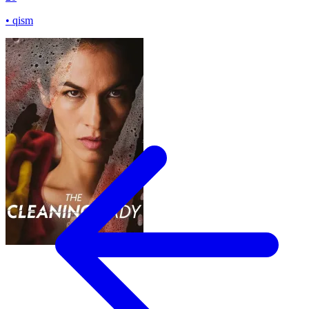
• qism