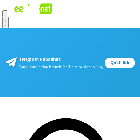
Telegram kanalimiz
Qoʻshilish
Yangi kinolardan birinchi boʻlib xabardor boʻling