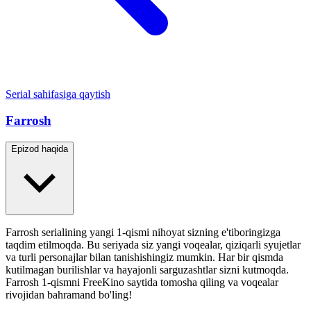
Serial sahifasiga qaytish
Farrosh
Epizod haqida
Farrosh serialining yangi 1-qismi nihoyat sizning e'tiboringizga
taqdim etilmoqda. Bu seriyada siz yangi voqealar, qiziqarli syujetlar
va turli personajlar bilan tanishishingiz mumkin. Har bir qismda
kutilmagan burilishlar va hayajonli sarguzashtlar sizni kutmoqda.
Farrosh 1-qismni FreeKino saytida tomosha qiling va voqealar
rivojidan bahramand bo'ling!