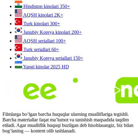
Hindiston kinolari
350+
AQSH kinolari
2K+
Turk kinolari
300+
Janubiy Koreya kinolari
200+
AQSH seriallari
100+
Turk seriallari
60+
Janubiy Koreya seriallari
150+
Yangi kinolar 2025
HD
Filmlarga bo‘lgan barcha huquqlar ularning mualliflariga tegishli.
Barcha materiallar faqat ma’lumot va tanishish maqsadida taqdim
etiladi. Agar mualliflik huquqi buzilgan deb hisoblasangiz, biz bilan
bog‘laning — kontent olib tashlanadi.