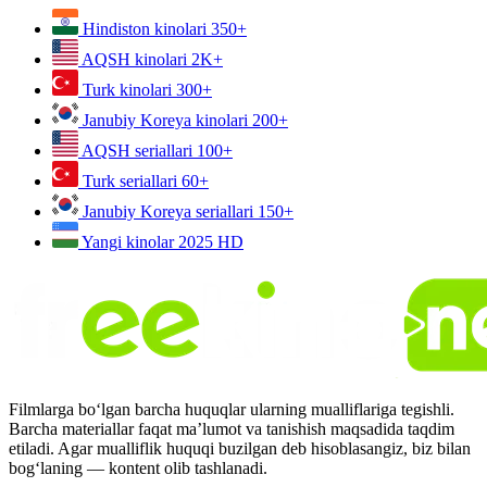
Hindiston kinolari
350+
AQSH kinolari
2K+
Turk kinolari
300+
Janubiy Koreya kinolari
200+
AQSH seriallari
100+
Turk seriallari
60+
Janubiy Koreya seriallari
150+
Yangi kinolar 2025
HD
Filmlarga bo‘lgan barcha huquqlar ularning mualliflariga tegishli.
Barcha materiallar faqat ma’lumot va tanishish maqsadida taqdim
etiladi. Agar mualliflik huquqi buzilgan deb hisoblasangiz, biz bilan
bog‘laning — kontent olib tashlanadi.