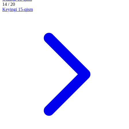
14
/ 20
Keyingi
15-qism