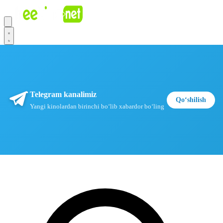
Telegram kanalimiz
Qoʻshilish
Yangi kinolardan birinchi boʻlib xabardor boʻling