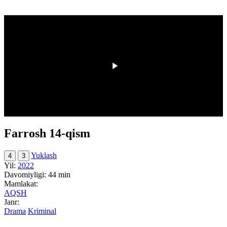
00:00
/
00:00
Farrosh 14-qism
Yuklash
4
3
Yil:
2022
Davomiyligi:
44 min
Mamlakat:
AQSH
Janr:
Drama
Kriminal