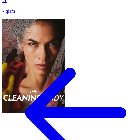
20
• qism