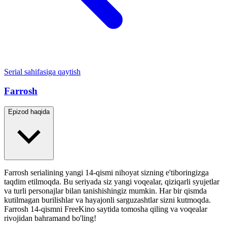
Serial sahifasiga qaytish
Farrosh
Epizod haqida
Farrosh serialining yangi 14-qismi nihoyat sizning e'tiboringizga
taqdim etilmoqda. Bu seriyada siz yangi voqealar, qiziqarli syujetlar
va turli personajlar bilan tanishishingiz mumkin. Har bir qismda
kutilmagan burilishlar va hayajonli sarguzashtlar sizni kutmoqda.
Farrosh 14-qismni FreeKino saytida tomosha qiling va voqealar
rivojidan bahramand bo'ling!