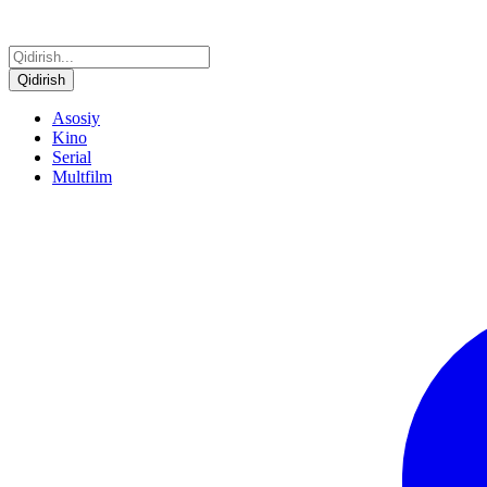
Qidirish
Asosiy
Kino
Serial
Multfilm