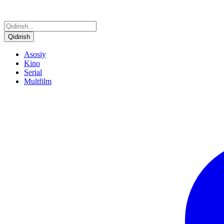
Qidirish
Asosiy
Kino
Serial
Multfilm