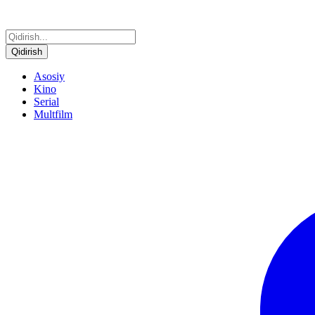
Qidirish
Asosiy
Kino
Serial
Multfilm