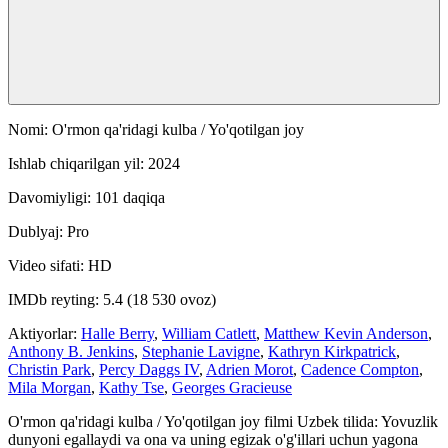
Nomi: O'rmon qa'ridagi kulba / Yo'qotilgan joy
Ishlab chiqarilgan yil: 2024
Davomiyligi: 101 daqiqa
Dublyaj: Pro
Video sifati: HD
IMDb reyting: 5.4 (18 530 ovoz)
Aktiyorlar:
Halle Berry
,
William Catlett
,
Matthew Kevin Anderson
,
Anthony B. Jenkins
,
Stephanie Lavigne
,
Kathryn Kirkpatrick
,
Christin Park
,
Percy Daggs IV
,
Adrien Morot
,
Cadence Compton
,
Mila Morgan
,
Kathy Tse
,
Georges Gracieuse
O'rmon qa'ridagi kulba / Yo'qotilgan joy filmi Uzbek tilida: Yovuzlik
dunyoni egallaydi va ona va uning egizak o'g'illari uchun yagona