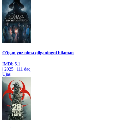
O'tgan yoz nima qilganingni bilaman
IMDb
5.1
|
2025
|
111 daq
Ujas