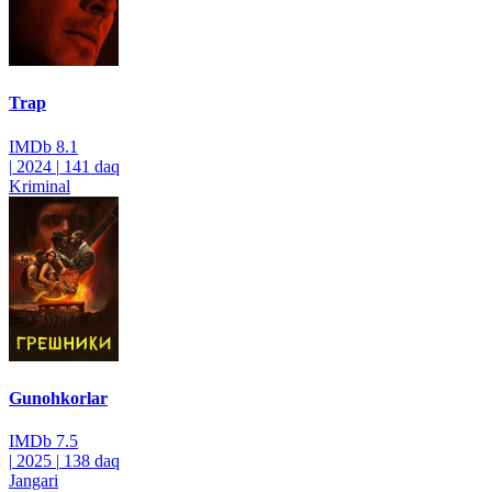
Trap
IMDb
8.1
|
2024
|
141 daq
Kriminal
Gunohkorlar
IMDb
7.5
|
2025
|
138 daq
Jangari