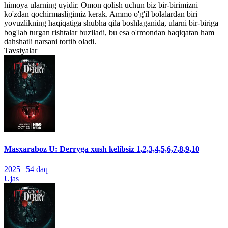
himoya ularning uyidir. Omon qolish uchun biz bir-birimizni
ko'zdan qochirmasligimiz kerak. Ammo o'g'il bolalardan biri
yovuzlikning haqiqatiga shubha qila boshlaganida, ularni bir-biriga
bog'lab turgan rishtalar buziladi, bu esa o'rmondan haqiqatan ham
dahshatli narsani tortib oladi.
Tavsiyalar
Masxaraboz U: Derryga xush kelibsiz 1,2,3,4,5,6,7,8,9,10
2025
|
54 daq
Ujas