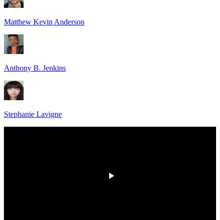
Matthew Kevin Anderson
Anthony B. Jenkins
Stephanie Lavigne
00:00
/
00:00