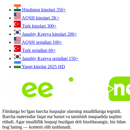
Hindiston kinolari
350+
AQSH kinolari
2K+
Turk kinolari
300+
Janubiy Koreya kinolari
200+
AQSH seriallari
100+
Turk seriallari
60+
Janubiy Koreya seriallari
150+
Yangi kinolar 2025
HD
Filmlarga bo‘lgan barcha huquqlar ularning mualliflariga tegishli.
Barcha materiallar faqat ma’lumot va tanishish maqsadida taqdim
etiladi. Agar mualliflik huquqi buzilgan deb hisoblasangiz, biz bilan
bog‘laning — kontent olib tashlanadi.