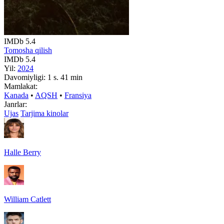
IMDb
5.4
Tomosha qilish
IMDb
5.4
Yil:
2024
Davomiyligi:
1 s. 41 min
Mamlakat:
Kanada
•
AQSH
•
Fransiya
Janrlar:
Ujas
Tarjima kinolar
Halle Berry
William Catlett