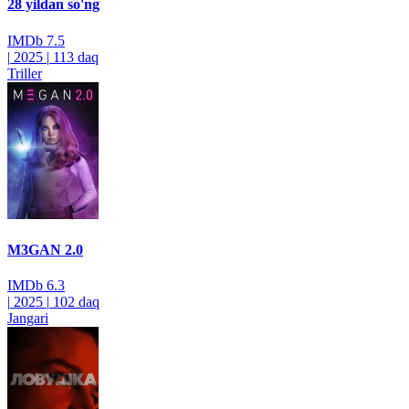
28 yildan so'ng
IMDb
7.5
|
2025
|
113 daq
Triller
M3GAN 2.0
IMDb
6.3
|
2025
|
102 daq
Jangari