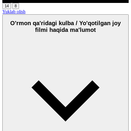
14
8
Yuklab olish
O'rmon qa'ridagi kulba / Yo'qotilgan joy
filmi haqida ma'lumot