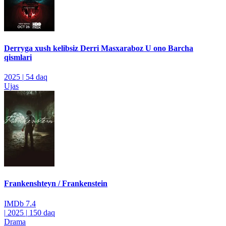
Derryga xush kelibsiz Derri Masxaraboz U ono Barcha
qismlari
2025
|
54 daq
Ujas
Frankenshteyn / Frankenstein
IMDb
7.4
|
2025
|
150 daq
Drama