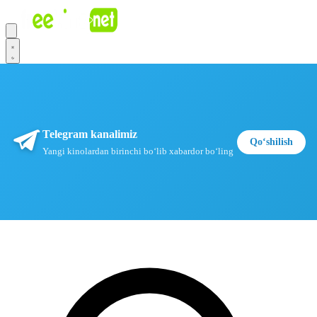
Telegram kanalimiz
Qoʻshilish
Yangi kinolardan birinchi boʻlib xabardor boʻling