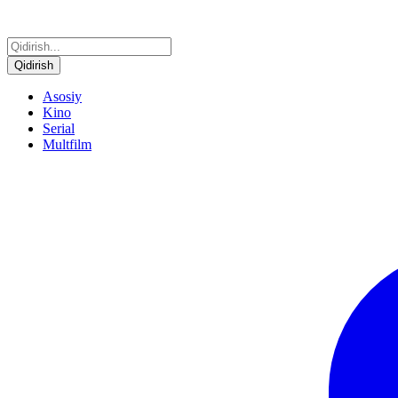
Qidirish
Asosiy
Kino
Serial
Multfilm