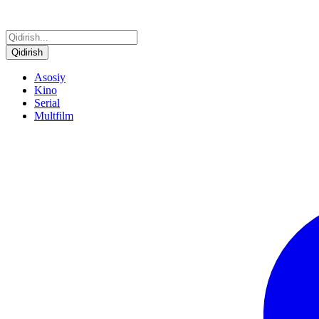
Qidirish
Asosiy
Kino
Serial
Multfilm