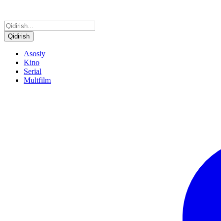
Qidirish
Asosiy
Kino
Serial
Multfilm