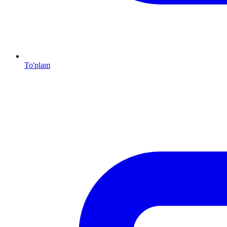
To'plam