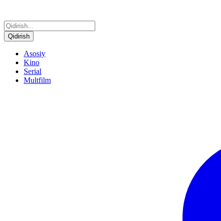
Qidirish
Asosiy
Kino
Serial
Multfilm