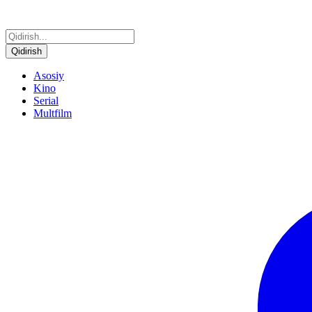
Qidirish
Asosiy
Kino
Serial
Multfilm