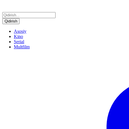
Qidirish
Asosiy
Kino
Serial
Multfilm