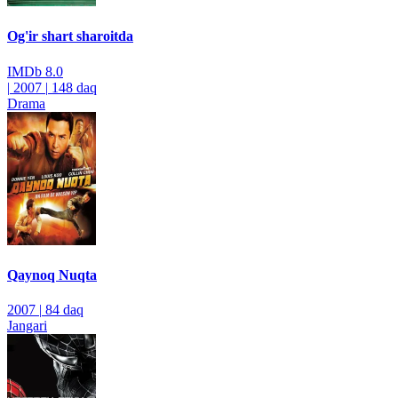
Og'ir shart sharoitda
IMDb
8.0
|
2007
|
148 daq
Drama
Qaynoq Nuqta
2007
|
84 daq
Jangari