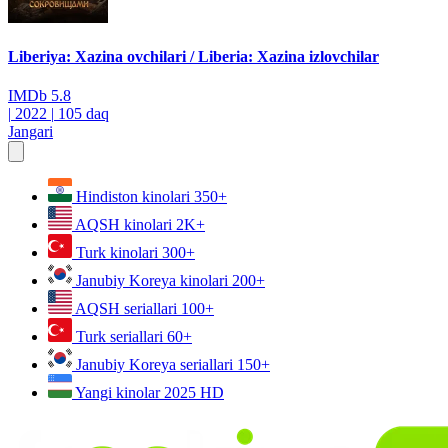
Liberiya: Xazina ovchilari / Liberia: Xazina izlovchilar
IMDb
5.8
|
2022
|
105 daq
Jangari
Hindiston kinolari
350+
AQSH kinolari
2K+
Turk kinolari
300+
Janubiy Koreya kinolari
200+
AQSH seriallari
100+
Turk seriallari
60+
Janubiy Koreya seriallari
150+
Yangi kinolar 2025
HD