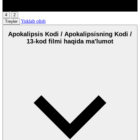
00:00
/
00:00
4
2
Yuklab olish
Treyler
Apokalipsis Kodi / Apokalipsisning Kodi /
13-kod filmi haqida ma'lumot