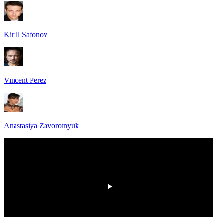
Kirill Safonov
Vincent Perez
Anastasiya Zavorotnyuk