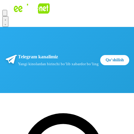
Telegram kanalimiz
Qoʻshilish
Yangi kinolardan birinchi boʻlib xabardor boʻling