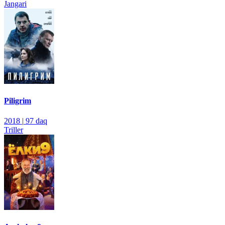
Jangari
Piligrim
2018
|
97 daq
Triller