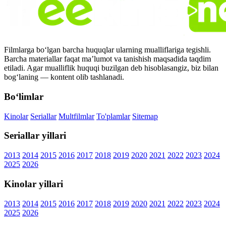
Filmlarga bo‘lgan barcha huquqlar ularning mualliflariga tegishli.
Barcha materiallar faqat ma’lumot va tanishish maqsadida taqdim
etiladi. Agar mualliflik huquqi buzilgan deb hisoblasangiz, biz bilan
bog‘laning — kontent olib tashlanadi.
Bo‘limlar
Kinolar
Seriallar
Multfilmlar
To'plamlar
Sitemap
Seriallar yillari
2013
2014
2015
2016
2017
2018
2019
2020
2021
2022
2023
2024
2025
2026
Kinolar yillari
2013
2014
2015
2016
2017
2018
2019
2020
2021
2022
2023
2024
2025
2026