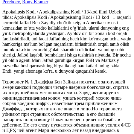
Pereboev
,
Rony Kramer
Apokalipsis Kodi / Apokalipsisning Kodi / 13-kod filmi Uzbek
tilida: Apokalipsis Kodi / Apokalipsisning Kodi / 13-kod - 1-raqamli
terrorchi Jaffad Ben Zayidiy cho‘kib ketgan Amerika suv osti
kemasidan to‘rtta yadro kallaklarini o‘g‘irlab, ularni dunyoning eng
yirik metropoliyalarida yashirgan. Ayblov o'n bir xonali kod orqali
faollashtiriladi, uni faqat Jaffadning hech kim ko'rmagan uchta yaqin
hamkoriga ma'lum bo'lgan raqamlarni birlashtirish orqali tanib olish
mumkin.Lekin terrorchi g'alati sharoitda o'ldiriladi va uning sobiq
sherigi, Jallod laqabli, bombalarni ishga tushirish niyatida. Bir necha
yil oldin agenti Mari Jaffad guruhiga kirgan FSB va Markaziy
razvedka boshqarmasining birgalikdagi harakatlari uning izida.
Endi, yangi afsonaga ko'ra, u dunyoni qutqarishi kerak.
Террорист № 1 Джаффад Бен Зайиди похитил с затонувшей
американской подлодки четыре ядерные боеголовки, спрятав
их в крупнейших мегаполисах мира. Заряд активируется
одиннадцатизначным кодом, узнать который можно лишь
собрав воедино цифры, известные трем приближенным
Джаффада, которых никто не видел в лицо.Но террориста
убивают при странных обстоятельствах, а его бывший
напарник по прозвищу Палач намерен привести бомбы в
действие. По его следу пускаются объединившие усилия ФСБ
и ЦРУ, чей агент Мари несколько лет назад внедрилась в