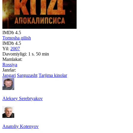
IMDb
4.5
Tomosha qilish
IMDb
4.5
Yil:
2007
Davomiyligi:
1 s. 50 min
Mamlakat:
Rossiya
Janrlar:
Jangari
Sarguzasht
Tarjima kinolar
Aleksey Serebryakov
Anatoliy Kotenyov