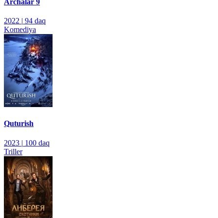
Archalar 9
2022
|
94 daq
Komediya
Quturish
2023
|
100 daq
Triller