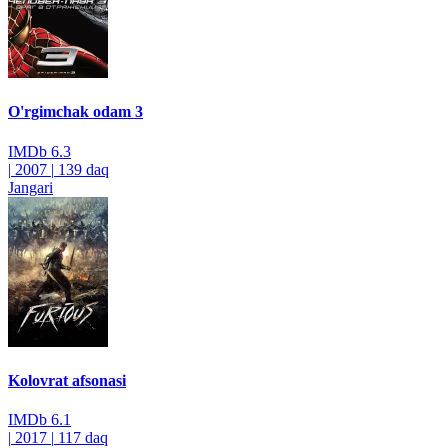
O'rgimchak odam 3
IMDb
6.3
|
2007
|
139 daq
Jangari
Kolovrat afsonasi
IMDb
6.1
|
2017
|
117 daq