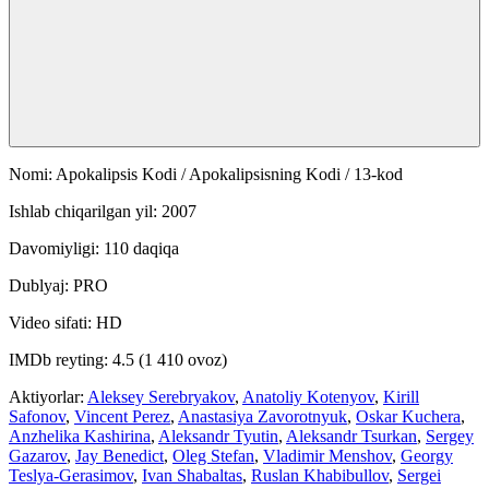
Nomi: Apokalipsis Kodi / Apokalipsisning Kodi / 13-kod
Ishlab chiqarilgan yil: 2007
Davomiyligi: 110 daqiqa
Dublyaj: PRO
Video sifati: HD
IMDb reyting: 4.5 (1 410 ovoz)
Aktiyorlar:
Aleksey Serebryakov
,
Anatoliy Kotenyov
,
Kirill
Safonov
,
Vincent Perez
,
Anastasiya Zavorotnyuk
,
Oskar Kuchera
,
Anzhelika Kashirina
,
Aleksandr Tyutin
,
Aleksandr Tsurkan
,
Sergey
Gazarov
,
Jay Benedict
,
Oleg Stefan
,
Vladimir Menshov
,
Georgy
Teslya-Gerasimov
,
Ivan Shabaltas
,
Ruslan Khabibullov
,
Sergei