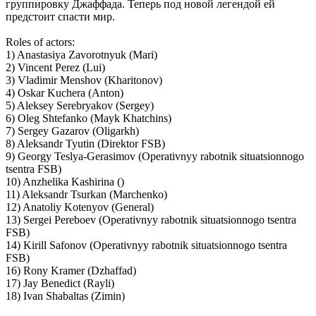
группировку Джаффада. Теперь под новой легендой ей
предстоит спасти мир.
Roles of actors:
1) Anastasiya Zavorotnyuk (Mari)
2) Vincent Perez (Lui)
3) Vladimir Menshov (Kharitonov)
4) Oskar Kuchera (Anton)
5) Aleksey Serebryakov (Sergey)
6) Oleg Shtefanko (Mayk Khatchins)
7) Sergey Gazarov (Oligarkh)
8) Aleksandr Tyutin (Direktor FSB)
9) Georgy Teslya-Gerasimov (Operativnyy rabotnik situatsionnogo
tsentra FSB)
10) Anzhelika Kashirina ()
11) Aleksandr Tsurkan (Marchenko)
12) Anatoliy Kotenyov (General)
13) Sergei Pereboev (Operativnyy rabotnik situatsionnogo tsentra
FSB)
14) Kirill Safonov (Operativnyy rabotnik situatsionnogo tsentra
FSB)
16) Rony Kramer (Dzhaffad)
17) Jay Benedict (Rayli)
18) Ivan Shabaltas (Zimin)