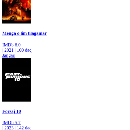
Menga o'lim tilaganlar
IMDb
6.0
|
2021
|
100 daq
Jangari
Forsaj 10
IMDb
5.7
|
2023
|
142 daq