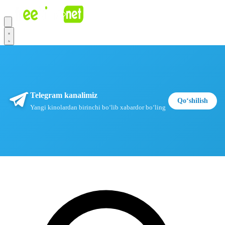
Telegram kanalimiz
Qoʻshilish
Yangi kinolardan birinchi boʻlib xabardor boʻling