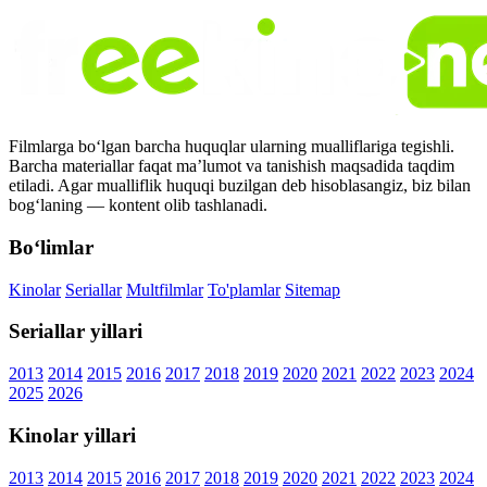
Filmlarga bo‘lgan barcha huquqlar ularning mualliflariga tegishli.
Barcha materiallar faqat ma’lumot va tanishish maqsadida taqdim
etiladi. Agar mualliflik huquqi buzilgan deb hisoblasangiz, biz bilan
bog‘laning — kontent olib tashlanadi.
Bo‘limlar
Kinolar
Seriallar
Multfilmlar
To'plamlar
Sitemap
Seriallar yillari
2013
2014
2015
2016
2017
2018
2019
2020
2021
2022
2023
2024
2025
2026
Kinolar yillari
2013
2014
2015
2016
2017
2018
2019
2020
2021
2022
2023
2024