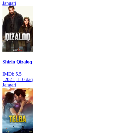
Jangari
Shirin Qizaloq
IMDb
5.5
|
2021
|
110 daq
Jangari