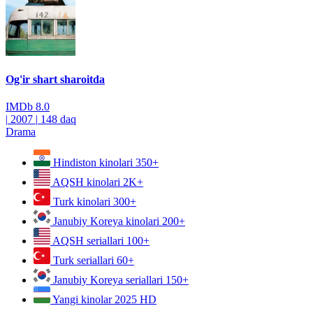
Og'ir shart sharoitda
IMDb
8.0
|
2007
|
148 daq
Drama
Hindiston kinolari
350+
AQSH kinolari
2K+
Turk kinolari
300+
Janubiy Koreya kinolari
200+
AQSH seriallari
100+
Turk seriallari
60+
Janubiy Koreya seriallari
150+
Yangi kinolar 2025
HD