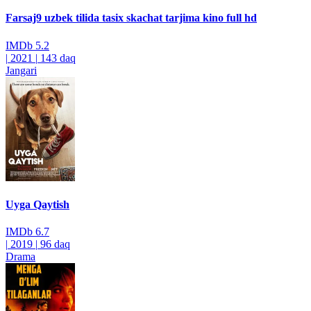
Farsaj9 uzbek tilida tasix skachat tarjima kino full hd
IMDb
5.2
|
2021
|
143 daq
Jangari
Uyga Qaytish
IMDb
6.7
|
2019
|
96 daq
Drama