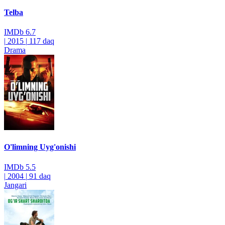
Telba
IMDb
6.7
|
2015
|
117 daq
Drama
O'limning Uyg'onishi
IMDb
5.5
|
2004
|
91 daq
Jangari