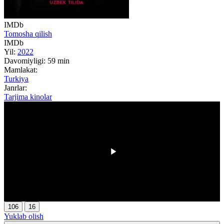
IMDb
Tomosha qilish
IMDb
Yil:
2022
Davomiyligi:
59 min
Mamlakat:
Turkiya
Janrlar:
Tarjima kinolar
00:00
/
00:00
106
16
Yuklab olish