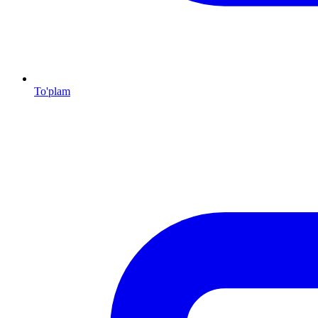
To'plam