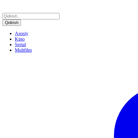
Qidirish
Asosiy
Kino
Serial
Multfilm