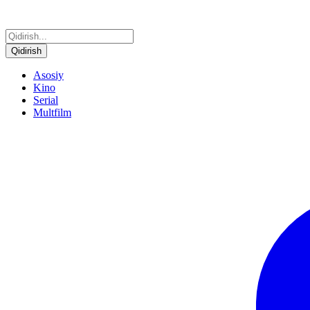
Qidirish
Asosiy
Kino
Serial
Multfilm