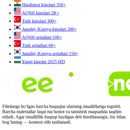
Hindiston kinolari
350+
AQSH kinolari
2K+
Turk kinolari
300+
Janubiy Koreya kinolari
200+
AQSH seriallari
100+
Turk seriallari
60+
Janubiy Koreya seriallari
150+
Yangi kinolar 2025
HD
Filmlarga bo‘lgan barcha huquqlar ularning mualliflariga tegishli.
Barcha materiallar faqat ma’lumot va tanishish maqsadida taqdim
etiladi. Agar mualliflik huquqi buzilgan deb hisoblasangiz, biz bilan
bog‘laning — kontent olib tashlanadi.