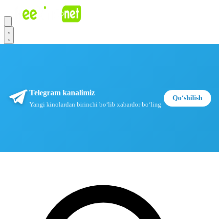
Telegram kanalimiz
Qoʻshilish
Yangi kinolardan birinchi boʻlib xabardor boʻling