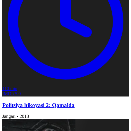
110 min
IMDb
5.9
Politsiya hikoyasi 2: Qamalda
Jangari
•
2013