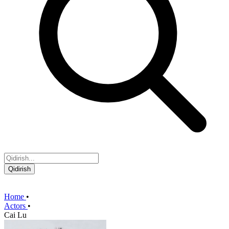
Qidirish
Home
•
Actors
•
Cai Lu