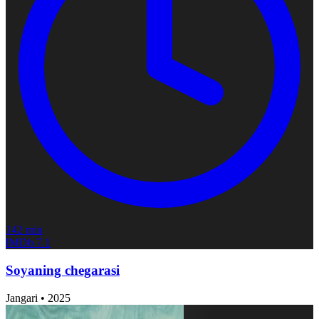
142 min
IMDb
7.1
Soyaning chegarasi
Jangari
•
2025