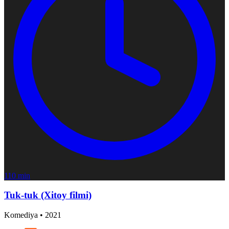
110 min
Tuk-tuk (Xitoy filmi)
Komediya
•
2021