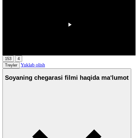
00:00
/
00:00
153
4
Yuklab olish
Treyler
Soyaning chegarasi filmi haqida ma'lumot