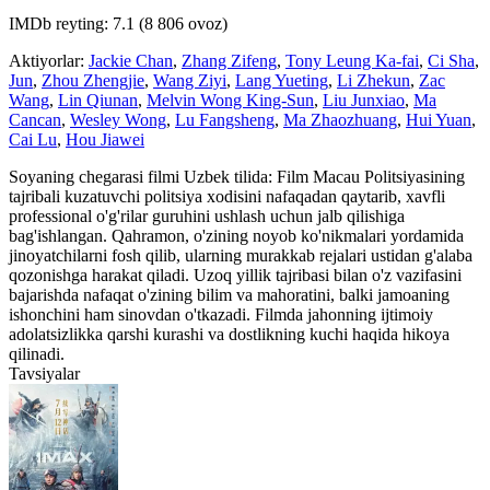
IMDb reyting: 7.1 (8 806 ovoz)
Aktiyorlar:
Jackie Chan
,
Zhang Zifeng
,
Tony Leung Ka-fai
,
Ci Sha
,
Jun
,
Zhou Zhengjie
,
Wang Ziyi
,
Lang Yueting
,
Li Zhekun
,
Zac
Wang
,
Lin Qiunan
,
Melvin Wong King-Sun
,
Liu Junxiao
,
Ma
Cancan
,
Wesley Wong
,
Lu Fangsheng
,
Ma Zhaozhuang
,
Hui Yuan
,
Cai Lu
,
Hou Jiawei
Soyaning chegarasi filmi Uzbek tilida: Film Macau Politsiyasining
tajribali kuzatuvchi politsiya xodisini nafaqadan qaytarib, xavfli
professional o'g'rilar guruhini ushlash uchun jalb qilishiga
bag'ishlangan. Qahramon, o'zining noyob ko'nikmalari yordamida
jinoyatchilarni fosh qilib, ularning murakkab rejalari ustidan g'alaba
qozonishga harakat qiladi. Uzoq yillik tajribasi bilan o'z vazifasini
bajarishda nafaqat o'zining bilim va mahoratini, balki jamoaning
ishonchini ham sinovdan o'tkazadi. Filmda jahonning ijtimoiy
adolatsizlikka qarshi kurashi va dostlikning kuchi haqida hikoya
qilinadi.
Tavsiyalar