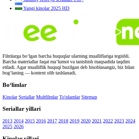
Yangi kinolar 2025
HD
Filmlarga bo‘lgan barcha huquqlar ularning mualliflariga tegishli.
Barcha materiallar faqat ma’lumot va tanishish maqsadida taqdim
etiladi. Agar mualliflik huquqi buzilgan deb hisoblasangiz, biz bilan
bog‘laning — kontent olib tashlanadi.
Bo‘limlar
Kinolar
Seriallar
Multfilmlar
To'plamlar
Sitemap
Seriallar yillari
2013
2014
2015
2016
2017
2018
2019
2020
2021
2022
2023
2024
2025
2026
Kinolar yillari