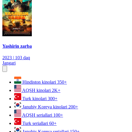
Yashirin zarba
2023
|
103 daq
Jangari
Hindiston kinolari
350+
AQSH kinolari
2K+
Turk kinolari
300+
Janubiy Koreya kinolari
200+
AQSH seriallari
100+
Turk seriallari
60+
Janubiy Koreya seriallari
150+