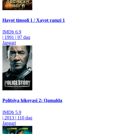
Hayot timsoli 1 / Xayot ramzi 1
IMDb
6.9
|
1991
|
97 daq
Jangari
Politsiya hikoyasi 2: Qamalda
IMDb
5.9
|
2013
|
110 daq
Jangari