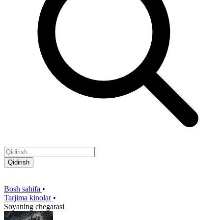
Qidirish
Bosh sahifa
•
Tarjima kinolar
•
Soyaning chegarasi