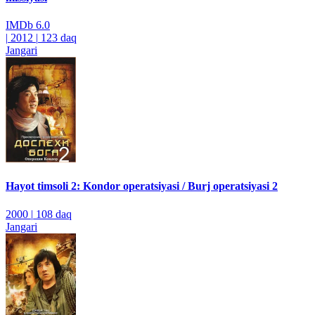
IMDb
6.0
|
2012
|
123 daq
Jangari
Hayot timsoli 2: Kondor operatsiyasi / Burj operatsiyasi 2
2000
|
108 daq
Jangari