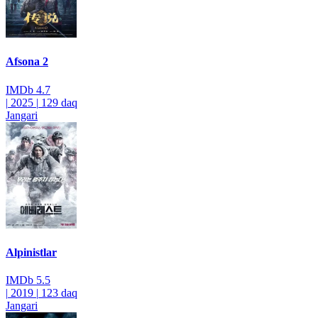
Afsona 2
IMDb
4.7
|
2025
|
129 daq
Jangari
Alpinistlar
IMDb
5.5
|
2019
|
123 daq
Jangari