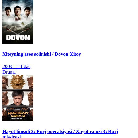
Xitoyning asos solinishi / Dovon Xitoy
2009
|
111 daq
Drama
Hayot timsoli 3: Burj operatsiyasi / Xayot ramzi 3: Burj
missiyasi