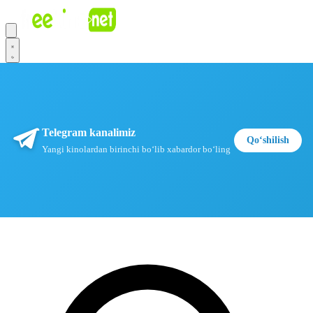
Telegram kanalimiz
Qoʻshilish
Yangi kinolardan birinchi boʻlib xabardor boʻling