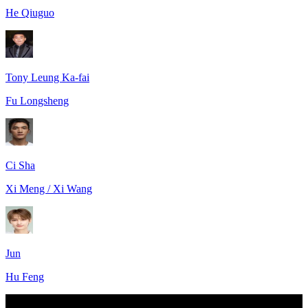
He Qiuguo
Tony Leung Ka-fai
Fu Longsheng
Ci Sha
Xi Meng / Xi Wang
Jun
Hu Feng