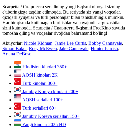
Scarpetta / Скарпетта serialining yangi 6-qismi nihoyat sizning
e'tiboringizga taqdim etilmoqda. Bu seriyada siz yangi voqealar,
qiziqarli syujetlar va turli personajlar bilan tanishishingiz mumkin.
Har bir qismda kutilmagan burilishlar va hayajonli sarguzashtlar
sizni kutmoqda. Scarpetta / Скарпетта 6-qismni FreeKino saytida
tomosha qiling va voqealar rivojidan bahramand bo'ling!
Aktiyorlar:
Nicole Kidman
,
Jamie Lee Curtis
,
Bobby Cannavale
,
Simon Baker
,
Rosy McEwen
,
Jake Cannavale
,
Hunter Parrish
,
Ariana DeBose
Hindiston kinolari
350+
AQSH kinolari
2K+
Turk kinolari
300+
Janubiy Koreya kinolari
200+
AQSH seriallari
100+
Turk seriallari
60+
Janubiy Koreya seriallari
150+
Yangi kinolar 2025
HD