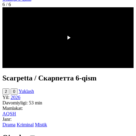
6
/ 6
00:00
/
00:00
Scarpetta / Скарпетта 6-qism
Yuklash
2
0
Yil:
2026
Davomiyligi:
53 min
Mamlakat:
AQSH
Janr:
Drama
Kriminal
Mistik