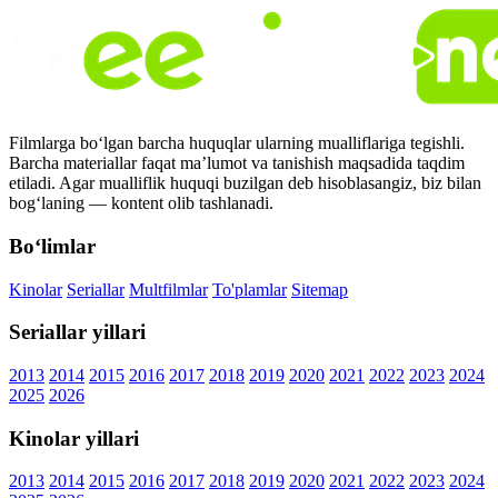
Filmlarga bo‘lgan barcha huquqlar ularning mualliflariga tegishli.
Barcha materiallar faqat ma’lumot va tanishish maqsadida taqdim
etiladi. Agar mualliflik huquqi buzilgan deb hisoblasangiz, biz bilan
bog‘laning — kontent olib tashlanadi.
Bo‘limlar
Kinolar
Seriallar
Multfilmlar
To'plamlar
Sitemap
Seriallar yillari
2013
2014
2015
2016
2017
2018
2019
2020
2021
2022
2023
2024
2025
2026
Kinolar yillari
2013
2014
2015
2016
2017
2018
2019
2020
2021
2022
2023
2024