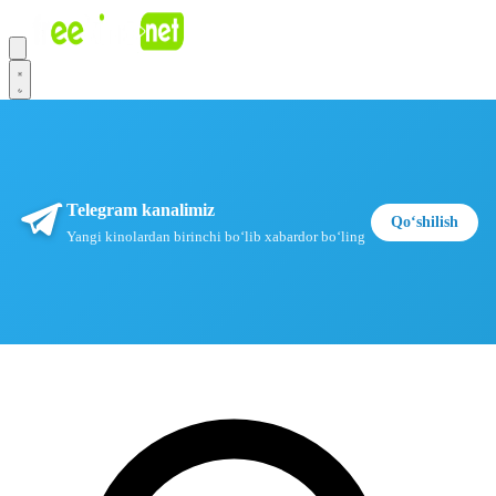
Telegram kanalimiz
Qoʻshilish
Yangi kinolardan birinchi boʻlib xabardor boʻling