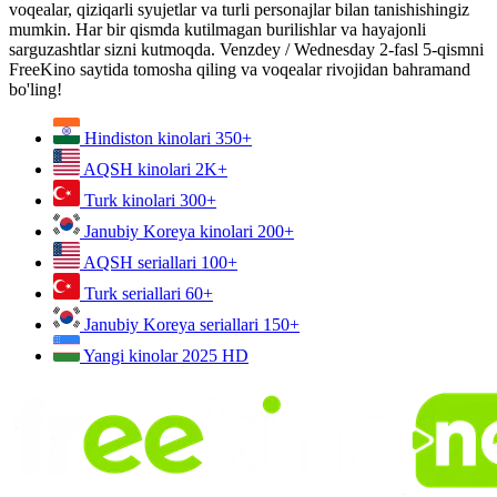
voqealar, qiziqarli syujetlar va turli personajlar bilan tanishishingiz
mumkin. Har bir qismda kutilmagan burilishlar va hayajonli
sarguzashtlar sizni kutmoqda. Venzdey / Wednesday 2-fasl 5-qismni
FreeKino saytida tomosha qiling va voqealar rivojidan bahramand
bo'ling!
Hindiston kinolari
350+
AQSH kinolari
2K+
Turk kinolari
300+
Janubiy Koreya kinolari
200+
AQSH seriallari
100+
Turk seriallari
60+
Janubiy Koreya seriallari
150+
Yangi kinolar 2025
HD