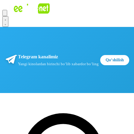
Telegram kanalimiz
Qoʻshilish
Yangi kinolardan birinchi boʻlib xabardor boʻling