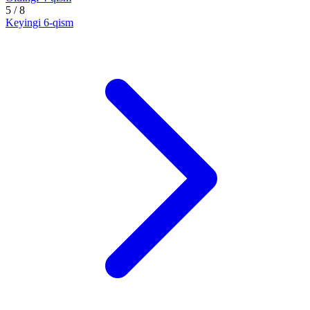
5
/ 8
Keyingi
6-qism