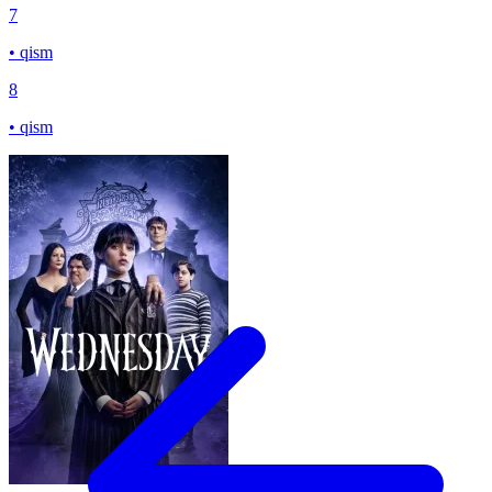
7
• qism
8
• qism