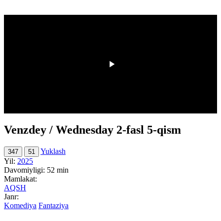
HD
00:00
/
00:00
Venzdey / Wednesday 2-fasl 5-qism
Yuklash
347
51
Yil:
2025
Davomiyligi:
52 min
Mamlakat:
AQSH
Janr:
Komediya
Fantaziya