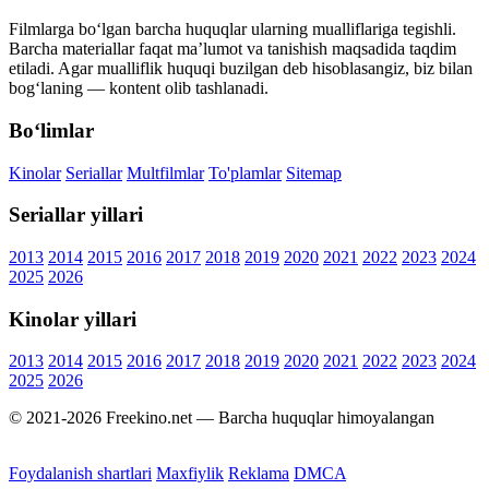
Filmlarga bo‘lgan barcha huquqlar ularning mualliflariga tegishli.
Barcha materiallar faqat ma’lumot va tanishish maqsadida taqdim
etiladi. Agar mualliflik huquqi buzilgan deb hisoblasangiz, biz bilan
bog‘laning — kontent olib tashlanadi.
Bo‘limlar
Kinolar
Seriallar
Multfilmlar
To'plamlar
Sitemap
Seriallar yillari
2013
2014
2015
2016
2017
2018
2019
2020
2021
2022
2023
2024
2025
2026
Kinolar yillari
2013
2014
2015
2016
2017
2018
2019
2020
2021
2022
2023
2024
2025
2026
© 2021-2026 Freekino.net — Barcha huquqlar himoyalangan
Foydalanish shartlari
Maxfiylik
Reklama
DMCA