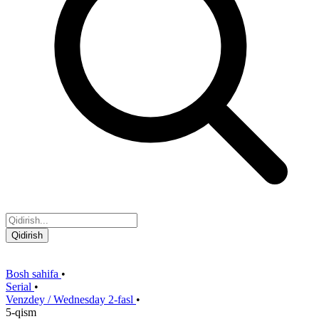
Qidirish
Bosh sahifa
•
Serial
•
Venzdey / Wednesday 2-fasl
•
5-qism