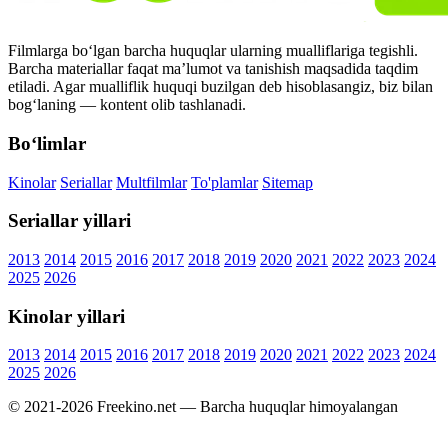
Filmlarga bo‘lgan barcha huquqlar ularning mualliflariga tegishli.
Barcha materiallar faqat ma’lumot va tanishish maqsadida taqdim
etiladi. Agar mualliflik huquqi buzilgan deb hisoblasangiz, biz bilan
bog‘laning — kontent olib tashlanadi.
Bo‘limlar
Kinolar
Seriallar
Multfilmlar
To'plamlar
Sitemap
Seriallar yillari
2013
2014
2015
2016
2017
2018
2019
2020
2021
2022
2023
2024
2025
2026
Kinolar yillari
2013
2014
2015
2016
2017
2018
2019
2020
2021
2022
2023
2024
2025
2026
© 2021-2026 Freekino.net — Barcha huquqlar himoyalangan