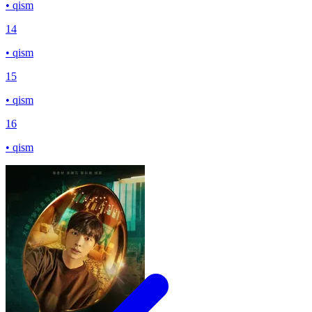
• qism
14
• qism
15
• qism
16
• qism