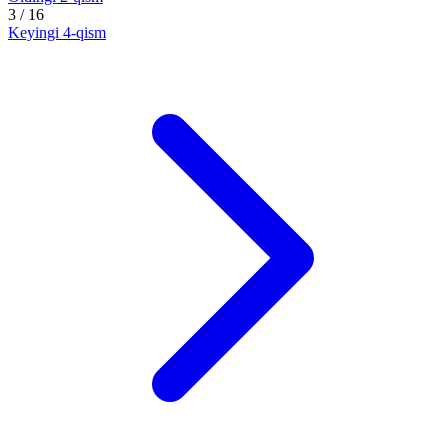
3
/ 16
Keyingi
4-qism