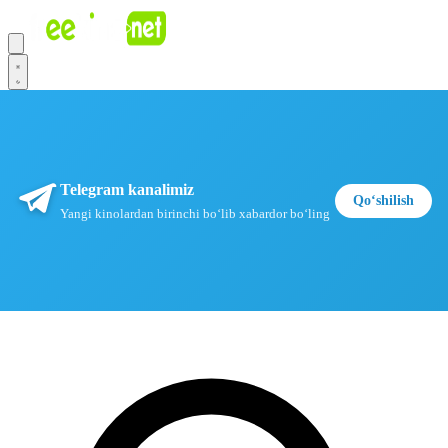
Telegram kanalimiz
Qoʻshilish
Yangi kinolardan birinchi boʻlib xabardor boʻling