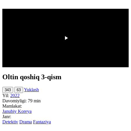
00:00
/
00:00
Oltin qoshiq 3-qism
Yuklash
343
63
Yil:
2022
Davomiyligi:
79 min
Mamlakat:
Janubiy Koreya
Janr:
Detektiv
Drama
Fantaziya