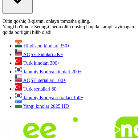
Oltin qoshiq 3-qismni onlayn tomosha qiling.
Yangi bo'limda: Seung-Cheon oltin qoshiq haqida kampir aytmagan
qoida borligini bilib oladi.
Hindiston kinolari
350+
AQSH kinolari
2K+
Turk kinolari
300+
Janubiy Koreya kinolari
200+
AQSH seriallari
100+
Turk seriallari
60+
Janubiy Koreya seriallari
150+
Yangi kinolar 2025
HD