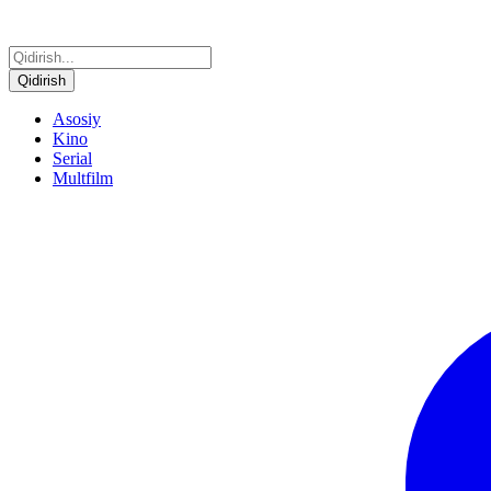
Qidirish
Asosiy
Kino
Serial
Multfilm