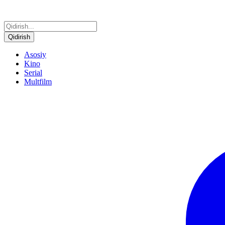
Qidirish
Asosiy
Kino
Serial
Multfilm