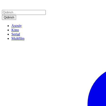
Qidirish
Asosiy
Kino
Serial
Multfilm