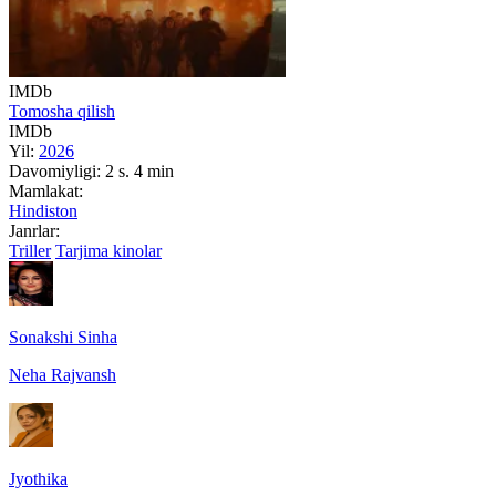
IMDb
Tomosha qilish
IMDb
Yil:
2026
Davomiyligi:
2 s. 4 min
Mamlakat:
Hindiston
Janrlar:
Triller
Tarjima kinolar
Sonakshi Sinha
Neha Rajvansh
Jyothika