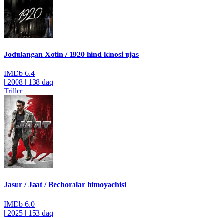
Jodulangan Xotin / 1920 hind kinosi ujas
IMDb
6.4
|
2008
|
138 daq
Triller
Jasur / Jaat / Bechoralar himoyachisi
IMDb
6.0
|
2025
|
153 daq