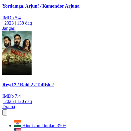
Yordamga, Arjun! / Kamondor Arjuna
IMDb
5.4
|
2023
|
138 daq
Jangari
Reyd 2 / Raid 2 / Taftish 2
IMDb
7.4
|
2025
|
120 daq
Drama
Hindiston kinolari
350+