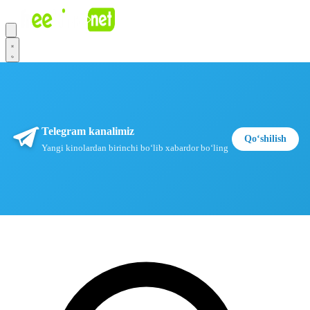
Telegram kanalimiz
Qoʻshilish
Yangi kinolardan birinchi boʻlib xabardor boʻling