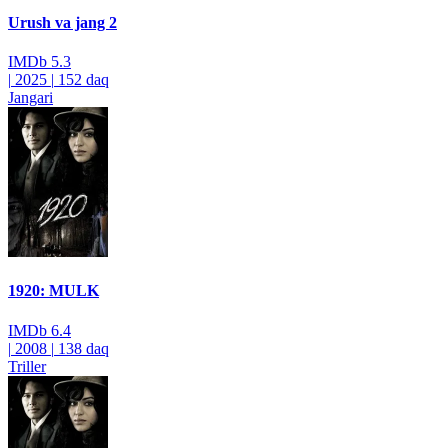
Urush va jang 2
IMDb
5.3
|
2025
|
152 daq
Jangari
1920: MULK
IMDb
6.4
|
2008
|
138 daq
Triller