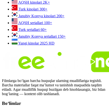
AQSH kinolari
2K+
Turk kinolari
300+
Janubiy Koreya kinolari
200+
AQSH seriallari
100+
Turk seriallari
60+
Janubiy Koreya seriallari
150+
Yangi kinolar 2025
HD
Filmlarga bo‘lgan barcha huquqlar ularning mualliflariga tegishli.
Barcha materiallar faqat ma’lumot va tanishish maqsadida taqdim
etiladi. Agar mualliflik huquqi buzilgan deb hisoblasangiz, biz bilan
bog‘laning — kontent olib tashlanadi.
Bo‘limlar