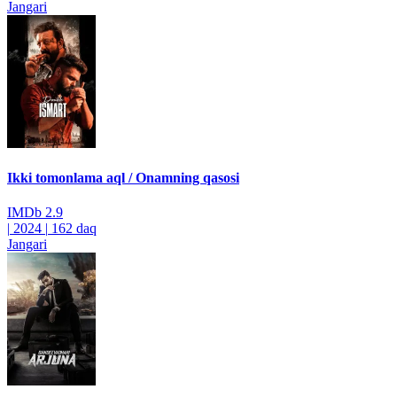
Jangari
Ikki tomonlama aql / Onamning qasosi
IMDb
2.9
|
2024
|
162 daq
Jangari