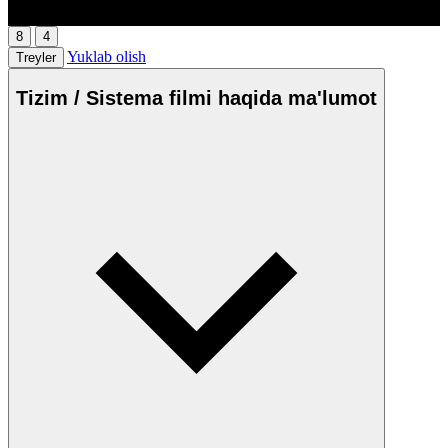
00:00
/
00:00
8
4
Yuklab olish
Treyler
Tizim / Sistema filmi haqida ma'lumot