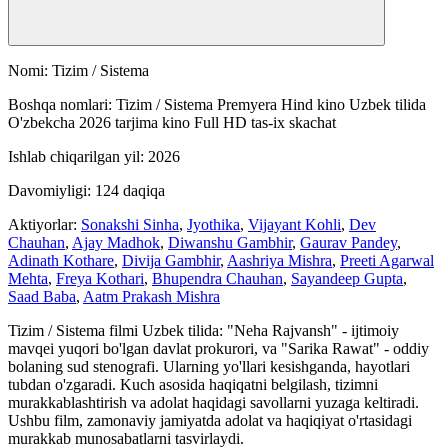
Nomi: Tizim / Sistema
Boshqa nomlari: Tizim / Sistema Premyera Hind kino Uzbek tilida
O'zbekcha 2026 tarjima kino Full HD tas-ix skachat
Ishlab chiqarilgan yil: 2026
Davomiyligi: 124 daqiqa
Aktiyorlar:
Sonakshi Sinha
,
Jyothika
,
Vijayant Kohli
,
Dev
Chauhan
,
Ajay Madhok
,
Diwanshu Gambhir
,
Gaurav Pandey
,
Adinath Kothare
,
Divija Gambhir
,
Aashriya Mishra
,
Preeti Agarwal
Mehta
,
Freya Kothari
,
Bhupendra Chauhan
,
Sayandeep Gupta
,
Saad Baba
,
Aatm Prakash Mishra
Tizim / Sistema filmi Uzbek tilida: "Neha Rajvansh" - ijtimoiy
mavqei yuqori bo'lgan davlat prokurori, va "Sarika Rawat" - oddiy
bolaning sud stenografi. Ularning yo'llari kesishganda, hayotlari
tubdan o'zgaradi. Kuch asosida haqiqatni belgilash, tizimni
murakkablashtirish va adolat haqidagi savollarni yuzaga keltiradi.
Ushbu film, zamonaviy jamiyatda adolat va haqiqiyat o'rtasidagi
murakkab munosabatlarni tasvirlaydi.