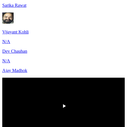
Sarika Rawat
Vijayant Kohli
N/A
Dev Chauhan
N/A
Ajay Madhok