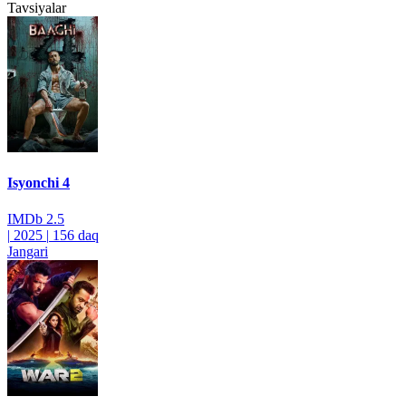
Tavsiyalar
Isyonchi 4
IMDb
2.5
|
2025
|
156 daq
Jangari