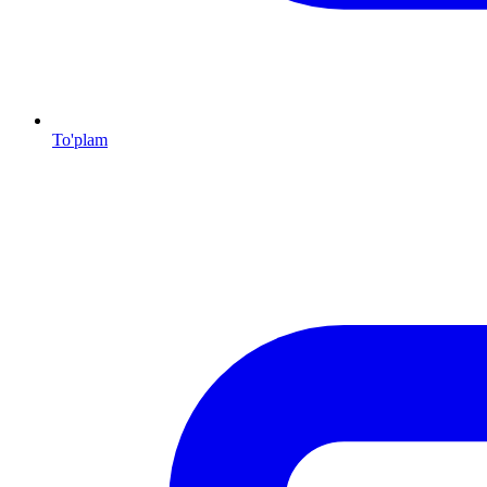
To'plam