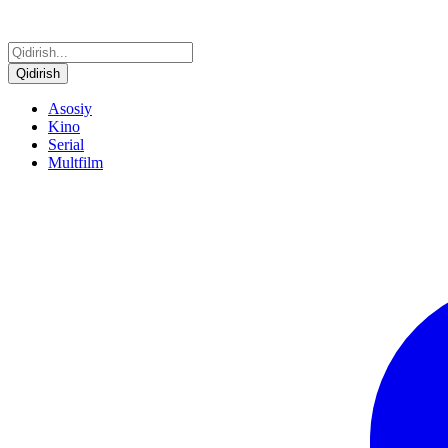
Qidirish
Asosiy
Kino
Serial
Multfilm