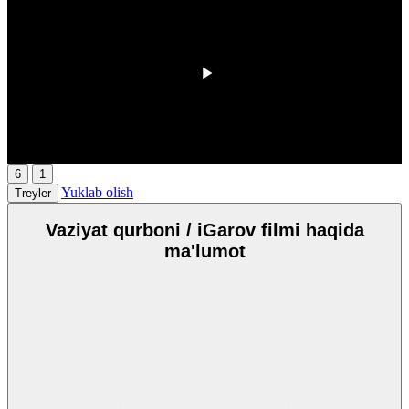
00:00
/
00:00
6
1
Yuklab olish
Treyler
Vaziyat qurboni / iGarov filmi haqida
ma'lumot