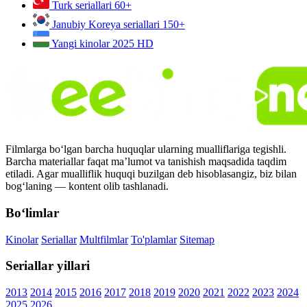
Turk seriallari
60+
Janubiy Koreya seriallari
150+
Yangi kinolar 2025
HD
Filmlarga bo‘lgan barcha huquqlar ularning mualliflariga tegishli.
Barcha materiallar faqat ma’lumot va tanishish maqsadida taqdim
etiladi. Agar mualliflik huquqi buzilgan deb hisoblasangiz, biz bilan
bog‘laning — kontent olib tashlanadi.
Bo‘limlar
Kinolar
Seriallar
Multfilmlar
To'plamlar
Sitemap
Seriallar yillari
2013
2014
2015
2016
2017
2018
2019
2020
2021
2022
2023
2024
2025
2026