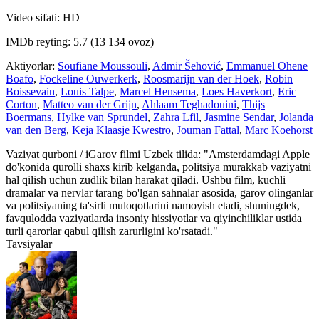
Video sifati: HD
IMDb reyting: 5.7 (13 134 ovoz)
Aktiyorlar:
Soufiane Moussouli
,
Admir Šehović
,
Emmanuel Ohene
Boafo
,
Fockeline Ouwerkerk
,
Roosmarijn van der Hoek
,
Robin
Boissevain
,
Louis Talpe
,
Marcel Hensema
,
Loes Haverkort
,
Eric
Corton
,
Matteo van der Grijn
,
Ahlaam Teghadouini
,
Thijs
Boermans
,
Hylke van Sprundel
,
Zahra Lfil
,
Jasmine Sendar
,
Jolanda
van den Berg
,
Keja Klaasje Kwestro
,
Jouman Fattal
,
Marc Koehorst
Vaziyat qurboni / iGarov filmi Uzbek tilida: "Amsterdamdagi Apple
do'konida qurolli shaxs kirib kelganda, politsiya murakkab vaziyatni
hal qilish uchun zudlik bilan harakat qiladi. Ushbu film, kuchli
dramalar va nervlar tarang bo'lgan sahnalar asosida, garov olinganlar
va politsiyaning ta'sirli muloqotlarini namoyish etadi, shuningdek,
favqulodda vaziyatlarda insoniy hissiyotlar va qiyinchiliklar ustida
turli qarorlar qabul qilish zarurligini ko'rsatadi."
Tavsiyalar