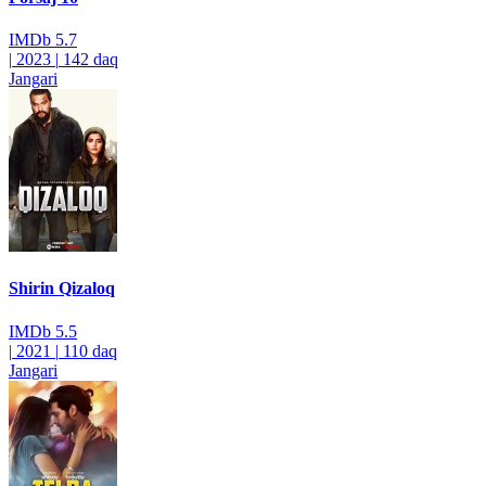
IMDb
5.7
|
2023
|
142 daq
Jangari
Shirin Qizaloq
IMDb
5.5
|
2021
|
110 daq
Jangari