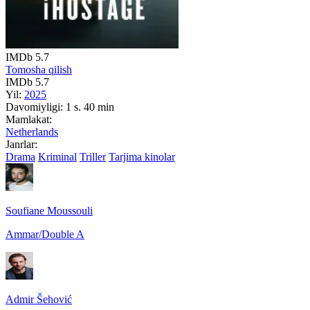
IMDb
5.7
Tomosha qilish
IMDb
5.7
Yil:
2025
Davomiyligi:
1 s. 40 min
Mamlakat:
Netherlands
Janrlar:
Drama
Kriminal
Triller
Tarjima kinolar
Soufiane Moussouli
Ammar/Double A
Admir Šehović