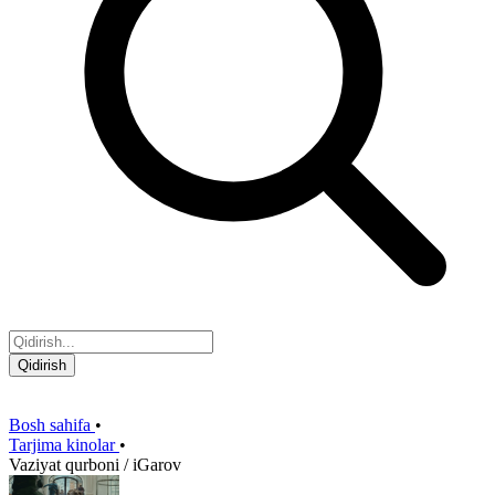
Qidirish
Bosh sahifa
•
Tarjima kinolar
•
Vaziyat qurboni / iGarov