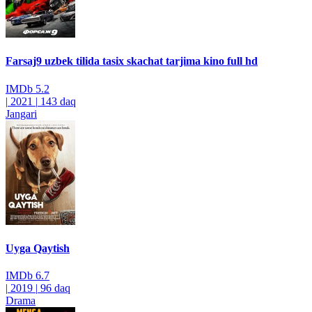
Farsaj9 uzbek tilida tasix skachat tarjima kino full hd
IMDb
5.2
|
2021
|
143 daq
Jangari
Uyga Qaytish
IMDb
6.7
|
2019
|
96 daq
Drama