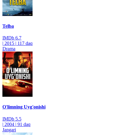
Telba
IMDb
6.7
|
2015
|
117 daq
Drama
O'limning Uyg'onishi
IMDb
5.5
|
2004
|
91 daq
Jangari