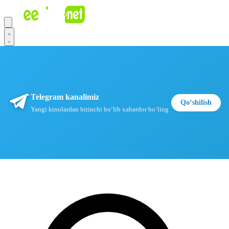
Telegram kanalimiz
Qoʻshilish
Yangi kinolardan birinchi boʻlib xabardor boʻling