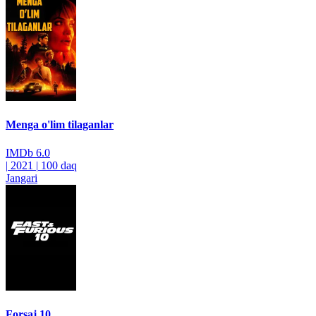
Menga o'lim tilaganlar
IMDb
6.0
|
2021
|
100 daq
Jangari
Forsaj 10