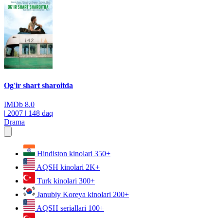
Og'ir shart sharoitda
IMDb
8.0
|
2007
|
148 daq
Drama
Hindiston kinolari
350+
AQSH kinolari
2K+
Turk kinolari
300+
Janubiy Koreya kinolari
200+
AQSH seriallari
100+