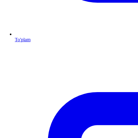
To'plam