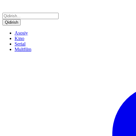
Qidirish
Asosiy
Kino
Serial
Multfilm