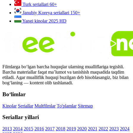
Turk seriallari
60+
Janubiy Koreya seriallari
150+
Yangi kinolar 2025
HD
Filmlarga bo‘lgan barcha huquqlar ularning mualliflariga tegishli.
Barcha materiallar faqat ma’lumot va tanishish maqsadida taqdim
etiladi. Agar mualliflik huquqi buzilgan deb hisoblasangiz, biz bilan
bog‘laning — kontent olib tashlanadi.
Bo‘limlar
Kinolar
Seriallar
Multfilmlar
To'plamlar
Sitemap
Seriallar yillari
2013
2014
2015
2016
2017
2018
2019
2020
2021
2022
2023
2024