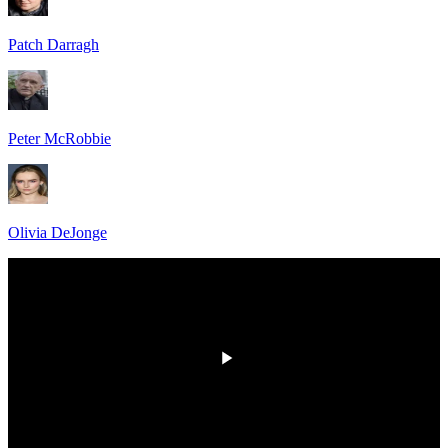
Patch Darragh
Peter McRobbie
Olivia DeJonge
00:00
/
00:00