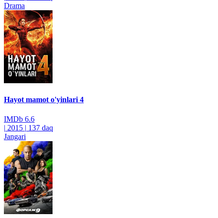
Drama
Hayot mamot o'yinlari 4
IMDb
6.6
|
2015
|
137 daq
Jangari