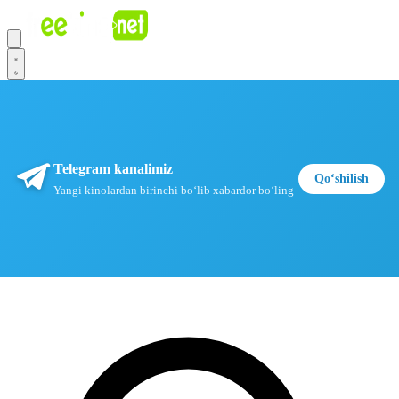
Telegram kanalimiz
Qoʻshilish
Yangi kinolardan birinchi boʻlib xabardor boʻling