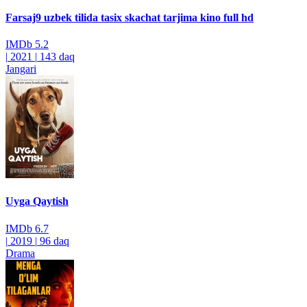
Farsaj9 uzbek tilida tasix skachat tarjima kino full hd
IMDb
5.2
|
2021
|
143 daq
Jangari
Uyga Qaytish
IMDb
6.7
|
2019
|
96 daq
Drama