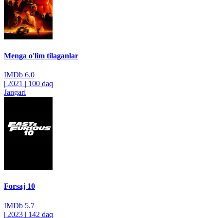
Menga o'lim tilaganlar
IMDb
6.0
|
2021
|
100 daq
Jangari
Forsaj 10
IMDb
5.7
|
2023
|
142 daq