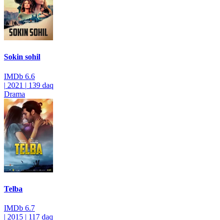
Sokin sohil
IMDb
6.6
|
2021
|
139 daq
Drama
Telba
IMDb
6.7
|
2015
|
117 daq