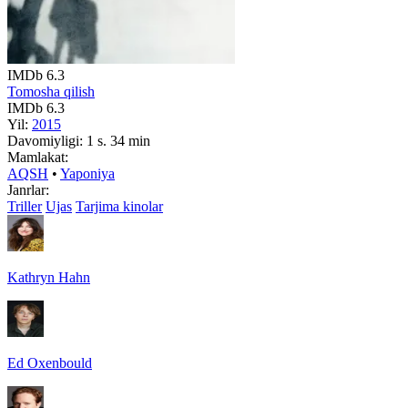
IMDb
6.3
Tomosha qilish
IMDb
6.3
Yil:
2015
Davomiyligi:
1 s. 34 min
Mamlakat:
AQSH
•
Yaponiya
Janrlar:
Triller
Ujas
Tarjima kinolar
Kathryn Hahn
Ed Oxenbould