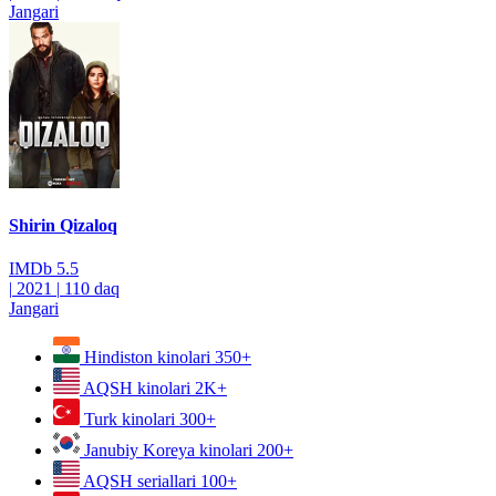
Jangari
Shirin Qizaloq
IMDb
5.5
|
2021
|
110 daq
Jangari
Hindiston kinolari
350+
AQSH kinolari
2K+
Turk kinolari
300+
Janubiy Koreya kinolari
200+
AQSH seriallari
100+