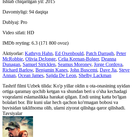
Ishlab chiqarilgan yil: 2015
Davomiyligi: 94 daqiqa
Dublyaj: Pro
Video sifati: HD
IMDb reyting: 6.3 (171 800 ovoz)
Aktiyorlar:
Kathryn Hahn
,
Ed Oxenbould
,
Patch Darragh
,
Peter
McRobbie
,
Olivia DeJonge
,
Celia Keenan-Bolger
,
Deanna
Dunagan
,
Samuel Stricklen
,
Seamus Moroney
,
Jorge Cordova
,
Richard Barlow
,
Benjamin Kanes
,
John Buscemi
,
Dave Jia
,
Steve
Annan
,
Ocean James
,
Sajida De Leon
,
Shelby Lackman
Tashrif filmi Uzbek tilida: Ko'p yillar oldin u ota-onasining uyidan
ortiga qaramay qochib ketgan va shundan beri u o'sha kechadagi
voqealarni eslamaslikka harakat qilgan. Endi uning katta bo'lgan
bolalari bor. Bir kuni ular hech qachon ko'rmagan bobosi va
buvisidan taklifnoma olib, ularni ziyorat qilishga qaror qilishadi.
Tavsiyalar