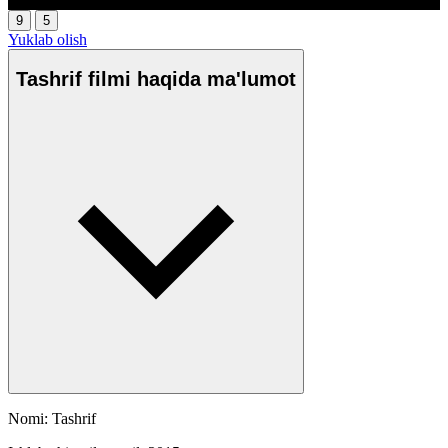
9
5
Yuklab olish
Tashrif filmi haqida ma'lumot
Nomi: Tashrif