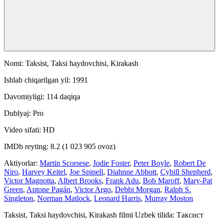
Nomi: Taksist, Taksi haydovchisi, Kirakash
Ishlab chiqarilgan yil: 1991
Davomiyligi: 114 daqiqa
Dublyaj: Pro
Video sifati: HD
IMDb reyting: 8.2 (1 023 905 ovoz)
Aktiyorlar:
Martin Scorsese
,
Jodie Foster
,
Peter Boyle
,
Robert De
Niro
,
Harvey Keitel
,
Joe Spinell
,
Diahnne Abbott
,
Cybill Shepherd
,
Victor Magnotta
,
Albert Brooks
,
Frank Adu
,
Bob Maroff
,
Mary-Pat
Green
,
Antone Pagán
,
Victor Argo
,
Debbi Morgan
,
Ralph S.
Singleton
,
Norman Matlock
,
Leonard Harris
,
Murray Moston
Taksist, Taksi haydovchisi, Kirakash filmi Uzbek tilida: Таксист