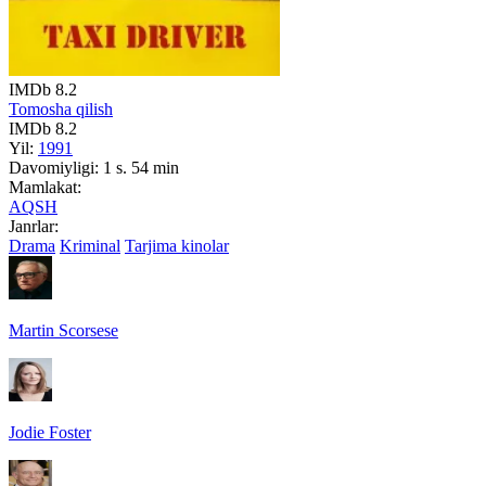
IMDb
8.2
Tomosha qilish
IMDb
8.2
Yil:
1991
Davomiyligi:
1 s. 54 min
Mamlakat:
AQSH
Janrlar:
Drama
Kriminal
Tarjima kinolar
Martin Scorsese
Jodie Foster