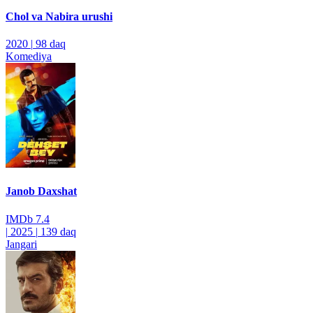
Chol va Nabira urushi
2020
|
98 daq
Komediya
Janob Daxshat
IMDb
7.4
|
2025
|
139 daq
Jangari