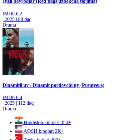
Qizil bayroqlar (Red flags uzbekcha tarjima)
IMDb
6.2
|
2025
|
88 daq
Drama
Dinamitli uy / Dinamit portlovchi uy (Premyera)
IMDb
6.4
|
2025
|
112 daq
Drama
Hindiston kinolari
350+
AQSH kinolari
2K+
Turk kinolari
300+