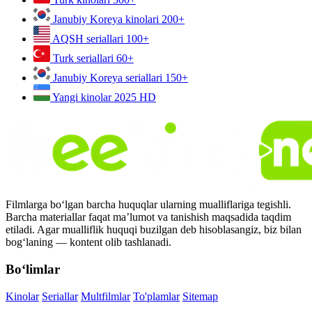
Janubiy Koreya kinolari
200+
AQSH seriallari
100+
Turk seriallari
60+
Janubiy Koreya seriallari
150+
Yangi kinolar 2025
HD
Filmlarga bo‘lgan barcha huquqlar ularning mualliflariga tegishli.
Barcha materiallar faqat ma’lumot va tanishish maqsadida taqdim
etiladi. Agar mualliflik huquqi buzilgan deb hisoblasangiz, biz bilan
bog‘laning — kontent olib tashlanadi.
Bo‘limlar
Kinolar
Seriallar
Multfilmlar
To'plamlar
Sitemap