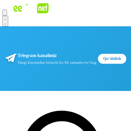
Telegram kanalimiz
Qoʻshilish
Yangi kinolardan birinchi boʻlib xabardor boʻling