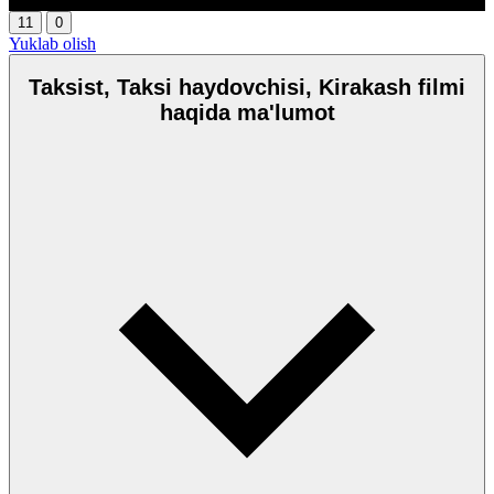
11
0
Yuklab olish
Taksist, Taksi haydovchisi, Kirakash filmi
haqida ma'lumot