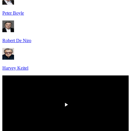
Peter Boyle
Robert De Niro
Harvey Keitel
HD
00:00
/
00:00