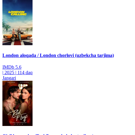
London aloqada / London chorlovi (uzbekcha tarjima)
IMDb
5.6
|
2025
|
114 daq
Jangari