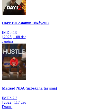
Dayı: Bir Adamın Hikâyesi 2
IMDb
5.9
|
2025
|
108 daq
Jangari
Maqsad NBA (uzbekcha tarjima)
IMDb
7.3
|
2022
|
117 daq
Drama