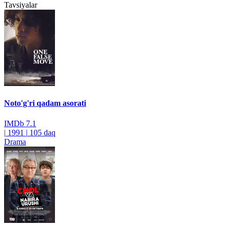
Tavsiyalar
Noto'g'ri qadam asorati
IMDb
7.1
|
1991
|
105 daq
Drama