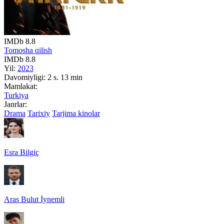
IMDb
8.8
Tomosha qilish
IMDb
8.8
Yil:
2023
Davomiyligi:
2 s. 13 min
Mamlakat:
Turkiya
Janrlar:
Drama
Tarixiy
Tarjima kinolar
Esra Bilgiç
Aras Bulut İynemli