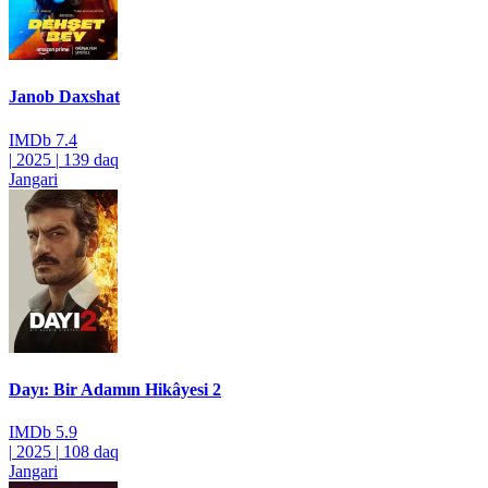
Janob Daxshat
IMDb
7.4
|
2025
|
139 daq
Jangari
Dayı: Bir Adamın Hikâyesi 2
IMDb
5.9
|
2025
|
108 daq
Jangari