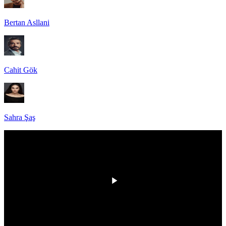
Bertan Asllani
Cahit Gök
Sahra Şaş
HD
00:00
/
00:00