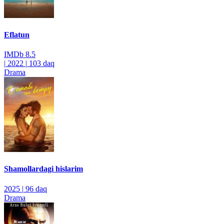
Eflatun
IMDb
8.5
|
2022
|
103 daq
Drama
Shamollardagi hislarim
2025
|
96 daq
Drama