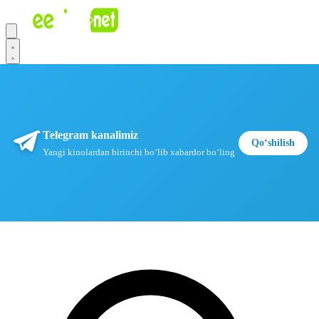
Telegram kanalimiz
Qoʻshilish
Yangi kinolardan birinchi boʻlib xabardor boʻling