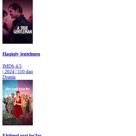
Haqiqiy jentelmen
IMDb
4.5
|
2024
|
110 daq
Drama
Ehtimol rozi bo'lar