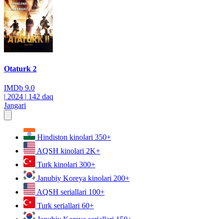
Otaturk 2
IMDb
9.0
|
2024
|
142 daq
Jangari
Hindiston kinolari
350+
AQSH kinolari
2K+
Turk kinolari
300+
Janubiy Koreya kinolari
200+
AQSH seriallari
100+
Turk seriallari
60+