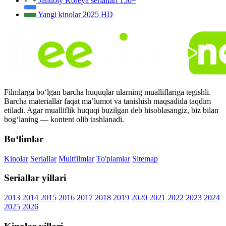
Janubiy Koreya seriallari
150+
Yangi kinolar 2025
HD
Filmlarga bo‘lgan barcha huquqlar ularning mualliflariga tegishli.
Barcha materiallar faqat ma’lumot va tanishish maqsadida taqdim
etiladi. Agar mualliflik huquqi buzilgan deb hisoblasangiz, biz bilan
bog‘laning — kontent olib tashlanadi.
Bo‘limlar
Kinolar
Seriallar
Multfilmlar
To'plamlar
Sitemap
Seriallar yillari
2013
2014
2015
2016
2017
2018
2019
2020
2021
2022
2023
2024
2025
2026