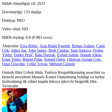
Ishlab chiqarilgan yil: 2023
Davomiyligi: 133 daqiqa
Dublyaj: PRO
Video sifati: HD
IMDb reyting: 8.8 (6 883 ovoz)
Aktiyorlar:
Esra Bilgiç
,
Aras Bulut İynemli
,
Bertan Asllani
,
Cahit
Gök
,
Sahra Şaş
,
John James
,
Berk Cankat
,
Sarp Akkaya
,
Doğaç
Yıldız
,
Darko Perić
,
Baki Davrak
,
Erman Saban
,
Hamdi Alkan
,
Emre Yetim
,
Bülent Polat
,
Songül Öden
,
Oğulcan Arman Uslu
,
Onur Özaydın
,
Celile Toyon
,
Mehmet Günsür
Otaturk filmi Uzbek tilida: Turkiya Respublikasining asoschisi va
birinchi prezidenti Mustafo Kamol Otaturkning bolaligi va harbiy
faoliyatining ilk yillari haqida hikoya qiluvchi biografik film.
Tavsiyalar